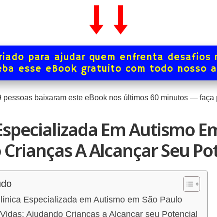
iado para ajudar quem enfrenta desafios 
ba esse eBook gratuito com todo nosso 
9
pessoas baixaram este eBook nos últimos
60
minutos — faça p
 Especializada Em Autismo Em
Crianças A Alcançar Seu Pot
údo
Clínica Especializada em Autismo em São Paulo
Vidas: Ajudando Crianças a Alcançar seu Potencial