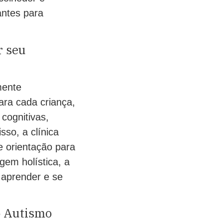
antes para
r seu
mente
ra cada criança,
 cognitivas,
so, a clínica
e orientação para
em holística, a
 aprender e se
o Autismo