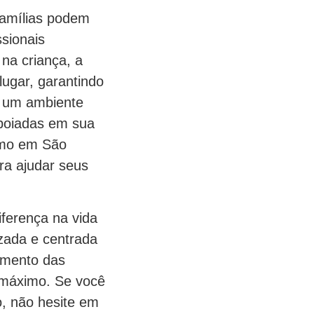
famílias podem
ssionais
na criança, a
lugar, garantindo
ce um ambiente
apoiadas em sua
smo em São
ra ajudar seus
ferença na vida
zada e centrada
cimento das
 máximo. Se você
, não hesite em