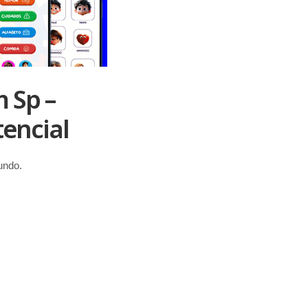
 Sp –
encial
undo.