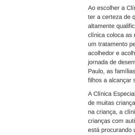
Ao escolher a Cl
ter a certeza de 
altamente qualif
clínica coloca as
um tratamento per
acolhedor e acol
jornada de desen
Paulo, as família
filhos a alcançar
A Clínica Especi
de muitas crianç
na criança, a clí
crianças com aut
está procurando 