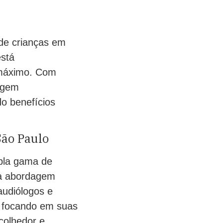
de crianças em
está
 máximo. Com
dagem
do benefícios
São Paulo
pla gama de
ma abordagem
oaudiólogos e
, focando em suas
acolhedor e