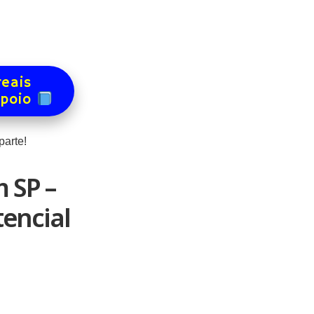
reais
apoio
arte!
 SP –
encial