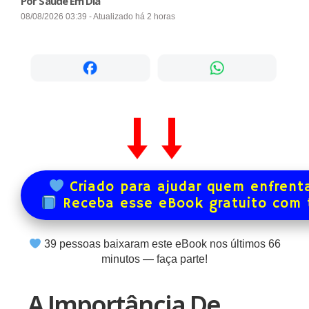
Por Saúde Em Dia
08/08/2026 03:39 - Atualizado há 2 horas
Criado para ajudar quem enfrenta
Receba esse eBook gratuito com
39
pessoas baixaram este eBook nos últimos
66
minutos — faça parte!
A Importância De