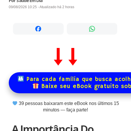
Por Saúde Em Dia
09/08/2026 10:25 - Atualizado há 2 horas
Para cada família que busca acol
Baixe seu eBook gratuito so
39
pessoas baixaram este eBook nos últimos
15
minutos — faça parte!
A Importância Do