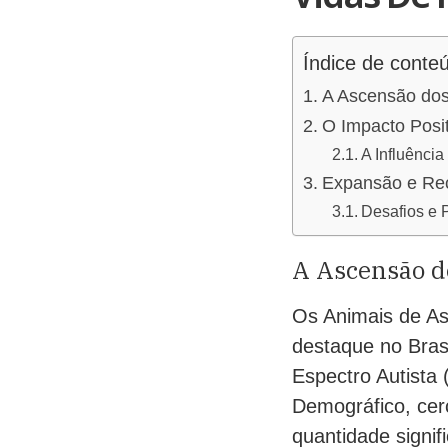
Índice de conte
A Ascensão dos 
O Impacto Posit
A Influênci
Expansão e Rec
Desafios e P
A Ascensão d
Os Animais de As
destaque no Bras
Espectro Autista
Demográfico, cer
quantidade signif