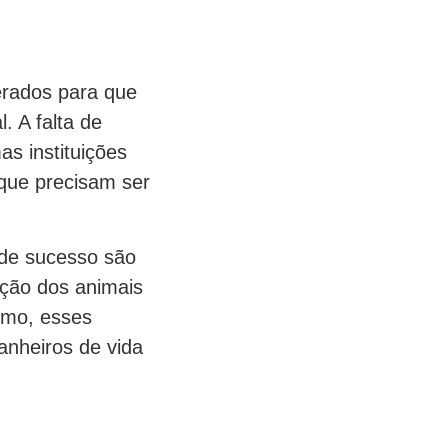
erados para que
. A falta de
s instituições
 que precisam ser
 de sucesso são
ação dos animais
smo, esses
nheiros de vida