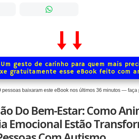
Um gesto de carinho para quem mais prec
xe gratuitamente esse eBook feito com 
9
pessoas baixaram este eBook nos últimos
36
minutos — faça p
ção Do Bem-Estar: Como Ani
cia Emocional Estão Transf
 Pessoas Com Autismo