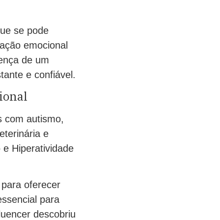
que se pode
lação emocional
sença de um
ante e confiável.
ional
s com autismo,
eterinária e
 e Hiperatividade
 para oferecer
essencial para
fluencer descobriu