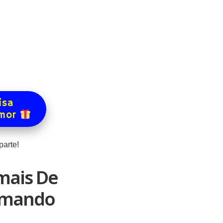
isa
amor
arte!
mais De
ormando