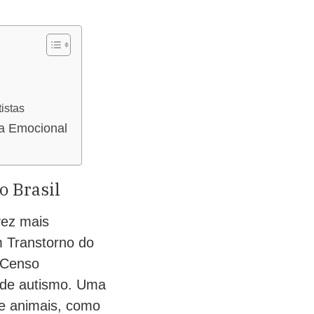
istas
a Emocional
o Brasil
vez mais
m Transtorno do
 Censo
o de autismo. Uma
de animais, como