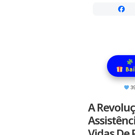
Bai
3
A Revolu
Assistên
Vidas De