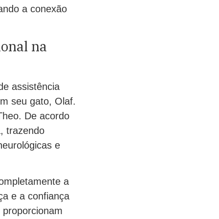
nando a conexão
ional na
de assistência
m seu gato, Olaf.
 Theo. De acordo
, trazendo
neurológicas e
completamente a
ça e a confiança
e proporcionam