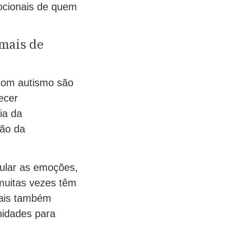
ocionais de quem
mais de
 com autismo são
ecer
ia da
ão da
gular as emoções,
muitas vezes têm
mais também
nidades para