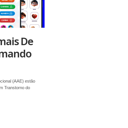
mais De
ormando
cional (AAE) estão
om Transtorno do