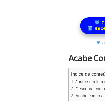
Cr
Rece
3
Acabe Co
Índice de conte
Junte-se à luta
Descubra como 
Acabe com o aut