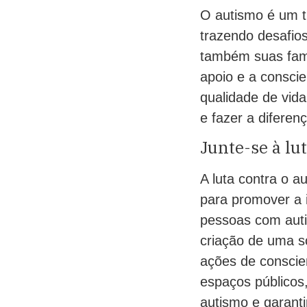
O autismo é um t
trazendo desafio
também suas famí
apoio e a consci
qualidade de vid
e fazer a diferen
Junte-se à lu
A luta contra o a
para promover a 
pessoas com auti
criação de uma s
ações de conscie
espaços públicos
autismo e garanti