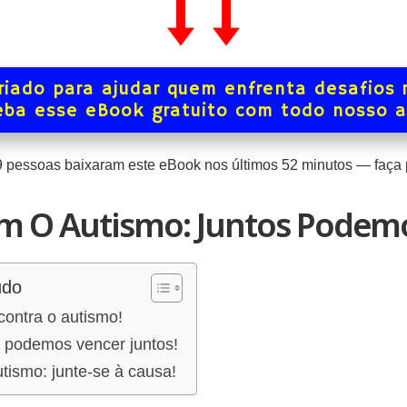
iado para ajudar quem enfrenta desafios 
ba esse eBook gratuito com todo nosso 
9
pessoas baixaram este eBook nos últimos
52
minutos — faça p
m O Autismo: Juntos Podemo
údo
 contra o autismo!
podemos vencer juntos!
ismo: junte-se à causa!