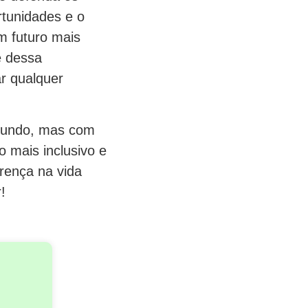
rtunidades e o
m futuro mais
e dessa
ar qualquer
 mundo, mas com
 mais inclusivo e
erença na vida
!