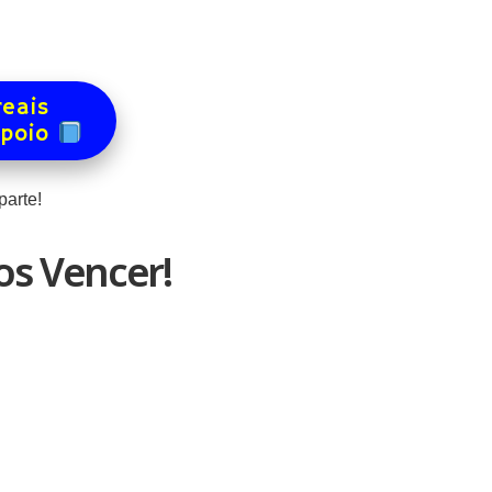
reais
apoio
arte!
s Vencer!