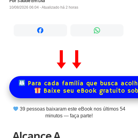
Por Saúde Em Dia
10/08/2026 06:04 - Atualizado há 2 horas
Para cada família que busca acol
Baixe seu eBook gratuito so
39
pessoas baixaram este eBook nos últimos
54
minutos — faça parte!
Alcance A