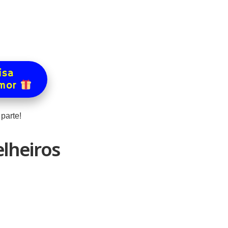
isa
amor
parte!
lheiros