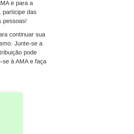
 AMA e para a
 participe das
s pessoas!
ra continuar sua
ismo. Junte-se a
tribuição pode
te-se à AMA e faça