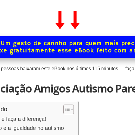
Um gesto de carinho para quem mais prec
xe gratuitamente esse eBook feito com 
pessoas baixaram este eBook nos últimos
115
minutos — faça 
ciação Amigos Autismo Pare
údo
e faça a diferença!
o e a igualdade no autismo