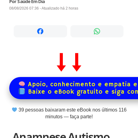
Por Saúde Em Dia
08/08/2026 07:36 - Atualizado há 2 horas
Apoio, conhecimento e empatia e
Baixe o eBook gratuito e siga co
39
pessoas baixaram este eBook nos últimos
116
minutos — faça parte!
Anamnese Autismo