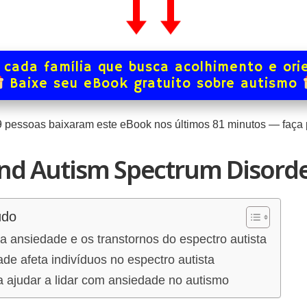
 cada família que busca acolhimento e ori
Baixe seu eBook gratuito sobre autismo
9
pessoas baixaram este eBook nos últimos
81
minutos — faça p
nd Autism Spectrum Disord
údo
 a ansiedade e os transtornos do espectro autista
e afeta indivíduos no espectro autista
a ajudar a lidar com ansiedade no autismo