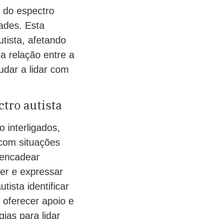
 do espectro
ades. Esta
tista, afetando
a relação entre a
udar a lidar com
ctro autista
 interligados,
com situações
sencadear
er e expressar
ista identificar
 oferecer apoio e
ias para lidar