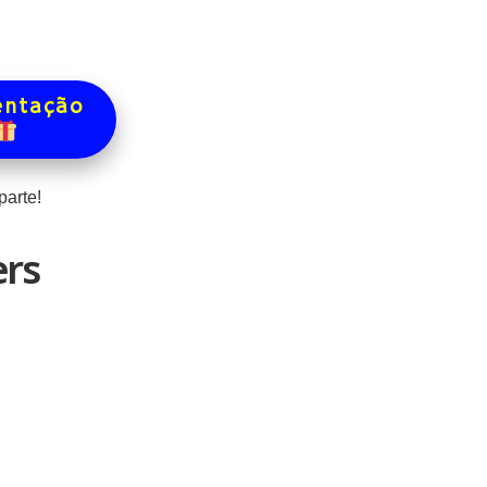
entação
arte!
ers