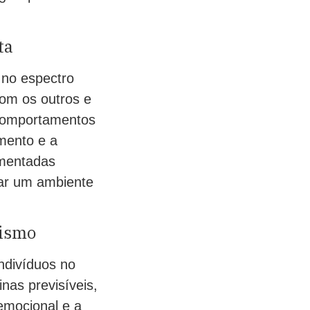
ta
 no espectro
com os outros e
a comportamentos
imento e a
ementadas
nar um ambiente
tismo
ndivíduos no
inas previsíveis,
emocional e a