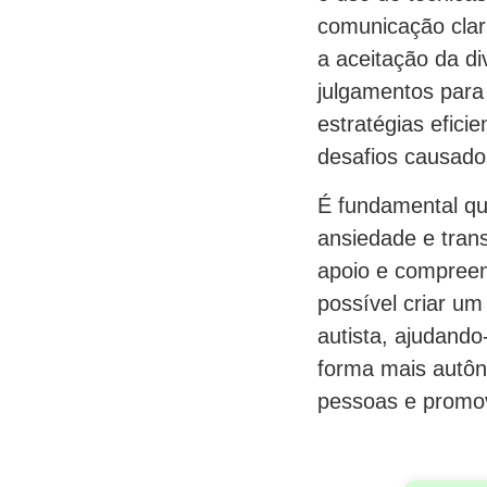
comunicação clara
a aceitação da d
julgamentos par
estratégias efici
desafios causados
É fundamental qu
ansiedade e tran
apoio e compreen
possível criar um
autista, ajudando
forma mais autôn
pessoas e promove