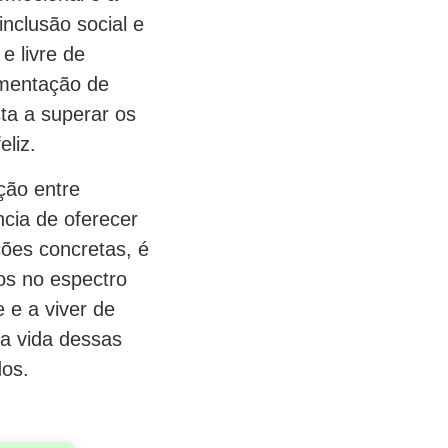
nclusão social e
e livre de
ementação de
sta a superar os
liz.
ção entre
cia de oferecer
ões concretas, é
uos no espectro
 e a viver de
a vida dessas
dos.