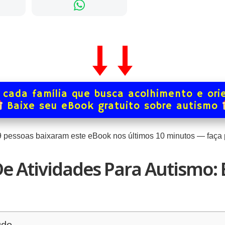
 cada família que busca acolhimento e ori
Baixe seu eBook gratuito sobre autismo
9
pessoas baixaram este eBook nos últimos
10
minutos — faça p
De Atividades Para Autismo: 