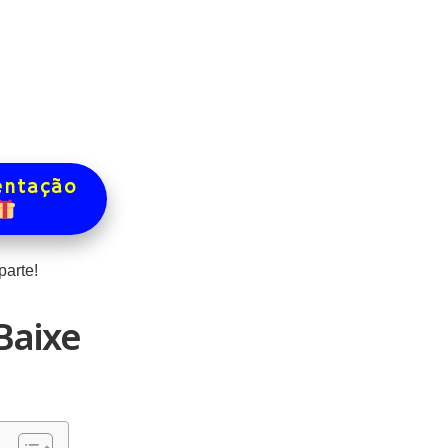
entação
arte!
Baixe