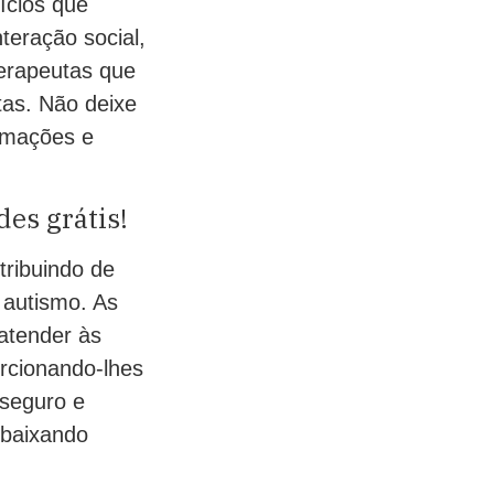
ícios que
teração social,
terapeutas que
tas. Não deixe
ormações e
es grátis!
tribuindo de
 autismo. As
atender às
rcionando-lhes
seguro e
 baixando