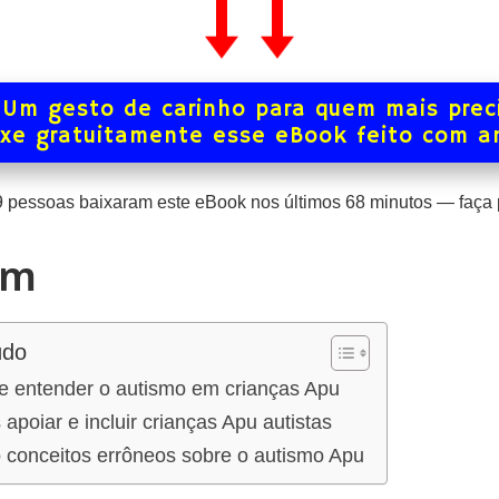
Um gesto de carinho para quem mais prec
xe gratuitamente esse eBook feito com 
9
pessoas baixaram este eBook nos últimos
68
minutos — faça p
sm
údo
de entender o autismo em crianças Apu
oiar e incluir crianças Apu autistas
 conceitos errôneos sobre o autismo Apu