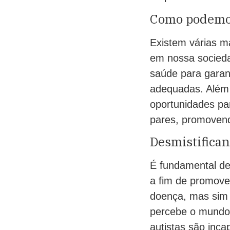
Como podemos 
Existem várias ma
em nossa socieda
saúde para garan
adequadas. Além 
oportunidades pa
pares, promovend
Desmistifican
É fundamental de
a fim de promov
doença, mas sim
percebe o mundo 
autistas são inca