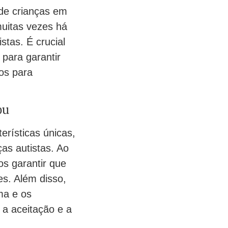
de crianças em
uitas vezes há
tas. É crucial
para garantir
os para
pu
rísticas únicas,
as autistas. Ao
s garantir que
s. Além disso,
ma e os
a aceitação e a