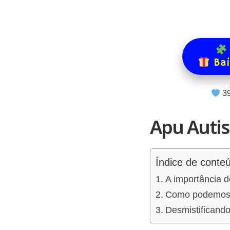
Bai
3
Apu Auti
Índice de conte
A importância 
Como podemos ap
Desmistificando