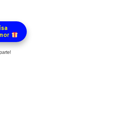
isa
amor
arte!