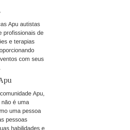
s
ças Apu autistas
profissionais de
es e terapias
roporcionando
 eventos com seus
.
 Apu
a comunidade Apu,
o não é uma
como uma pessoa
as pessoas
suas habilidades e