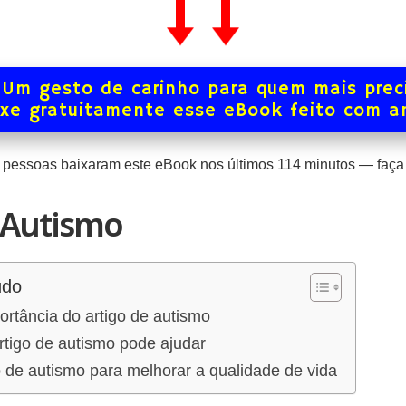
Um gesto de carinho para quem mais prec
xe gratuitamente esse eBook feito com 
pessoas baixaram este eBook nos últimos
114
minutos — faça 
 Autismo
údo
rtância do artigo de autismo
tigo de autismo pode ajudar
go de autismo para melhorar a qualidade de vida