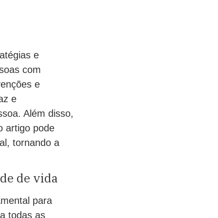
atégias e
ssoas com
venções e
az e
ssoa. Além disso,
 artigo pode
al, tornando a
ade de vida
amental para
a todas as