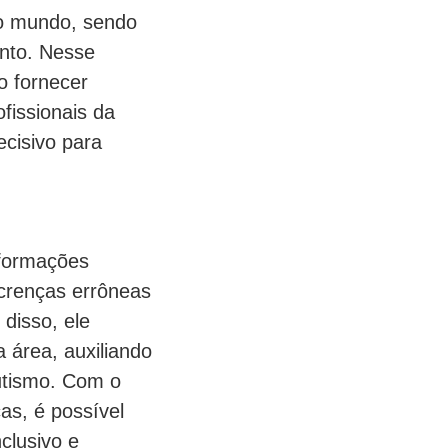
 o mundo, sendo
unto. Nesse
o fornecer
fissionais da
cisivo para
nformações
 crenças errôneas
disso, ele
a área, auxiliando
utismo. Com o
as, é possível
clusivo e