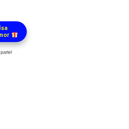
isa
amor
parte!