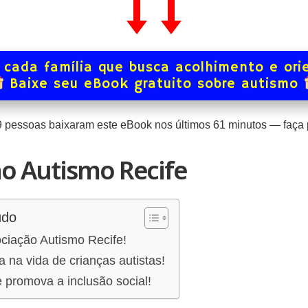
 cada família que busca acolhimento e ori
Baixe seu eBook gratuito sobre autismo
9
pessoas baixaram este eBook nos últimos
61
minutos — faça p
o Autismo Recife
údo
ciação Autismo Recife!
a na vida de crianças autistas!
 promova a inclusão social!