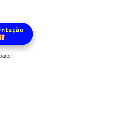
entação
arte!