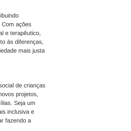
ibuindo
s. Com ações
l e terapêutico,
to às diferenças,
edade mais justa
ocial de crianças
ovos projetos,
ílias. Seja um
s inclusiva e
ar fazendo a