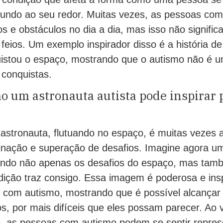
undo ao seu redor. Muitas vezes, as pessoas com
s e obstáculos no dia a dia, mas isso não signifi
feios. Um exemplo inspirador disso é a história d
uistou o espaço, mostrando que o autismo não é u
 conquistas.
o um astronauta autista pode inspirar
stronauta, flutuando no espaço, é muitas vezes 
nação e superação de desafios. Imagine agora u
ando não apenas os desafios do espaço, mas tam
ndição traz consigo. Essa imagem é poderosa e ins
 com autismo, mostrando que é possível alcançar
s, por mais difíceis que eles possam parecer. Ao
o, as pessoas com autismo podem se sentir repre