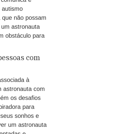
 autismo
ca que não possam
e um astronauta
m obstáculo para
 pessoas com
associada à
m astronauta com
bém os desafios
piradora para
 seus sonhos e
 ver um astronauta
sentadas e