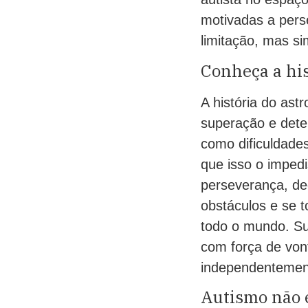
motivadas a pers
limitação, mas s
Conheça a his
A história do as
superação e dete
como dificuldade
que isso o imped
perseverança, de
obstáculos e se 
todo o mundo. Su
com força de vont
independentement
Autismo não 