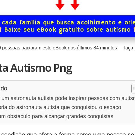
 cada família que busca acolhimento e ori
Baixe seu eBook gratuito sobre autismo
9
pessoas baixaram este eBook nos últimos
84
minutos — faça p
ta Autismo Png
údo
um astronauta autista pode inspirar pessoas com auti
ria do astronauta autista que conquistou o espaço
um obstáculo para alcançar grandes conquistas
 condição que afeta a forma como uma pessoa se