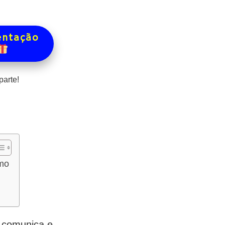
entação
arte!
smo
 comunica e