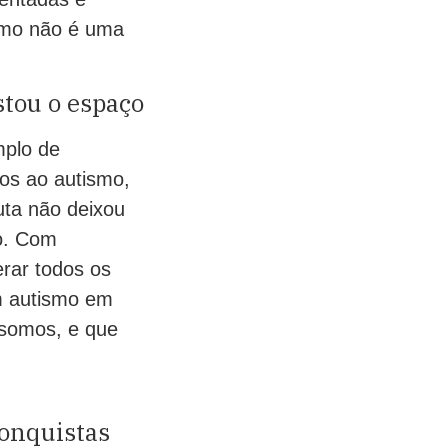
ismo não é uma
stou o espaço
mplo de
os ao autismo,
uta não deixou
ço. Com
rar todos os
m autismo em
 somos, e que
conquistas