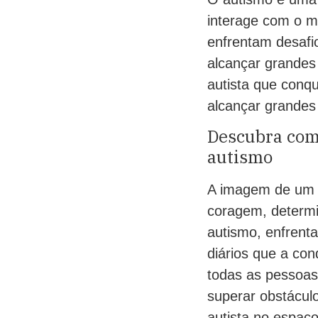
interage com o m
enfrentam desafio
alcançar grandes 
autista que conq
alcançar grandes
Descubra com
autismo
A imagem de um a
coragem, determi
autismo, enfrent
diários que a co
todas as pessoas
superar obstáculo
autista no espaç