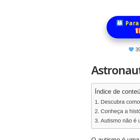
Para
3
Astronau
Índice de conte
Descubra como 
Conheça a histó
Autismo não é 
O autismo é uma