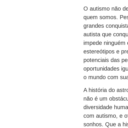
O autismo não de
quem somos. Pess
grandes conquist
autista que conq
impede ninguém d
estereótipos e pr
potenciais das p
oportunidades ig
o mundo com sua 
A história do ast
não é um obstácu
diversidade huma
com autismo, e o
sonhos. Que a his