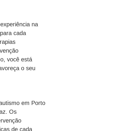
experiência na
 para cada
rapias
ervenção
mo, você está
avoreça o seu
 autismo em Porto
caz. Os
ervenção
icas de cada