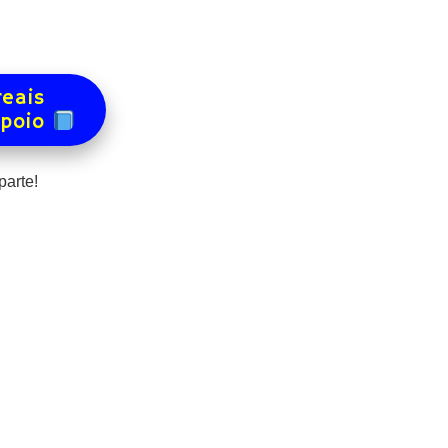
reais
apoio
arte!