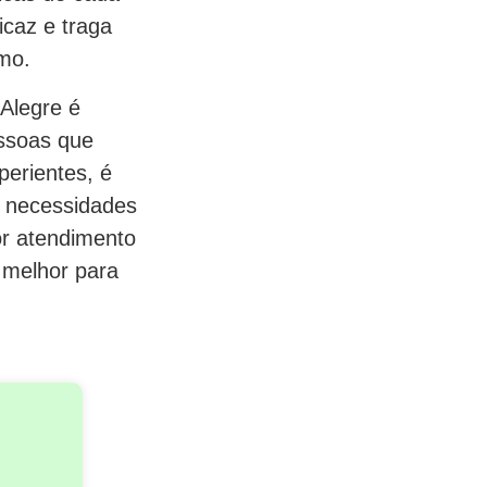
icaz e traga
smo.
Alegre é
essoas que
perientes, é
s necessidades
or atendimento
 melhor para