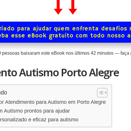
iado para ajudar quem enfrenta desafios 
ba esse eBook gratuito com todo nosso 
9
pessoas baixaram este eBook nos últimos
42
minutos — faça p
nto Autismo Porto Alegre
údo
or Atendimento para Autismo em Porto Alegre
m Autismo prontos para ajudar
sonalizado e eficaz para autismo