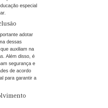
 educação especial
ar.
clusão
portante adotar
Uma dessas
, que auxiliam na
s. Além disso, é
onam segurança e
dades de acordo
l para garantir a
olvimento