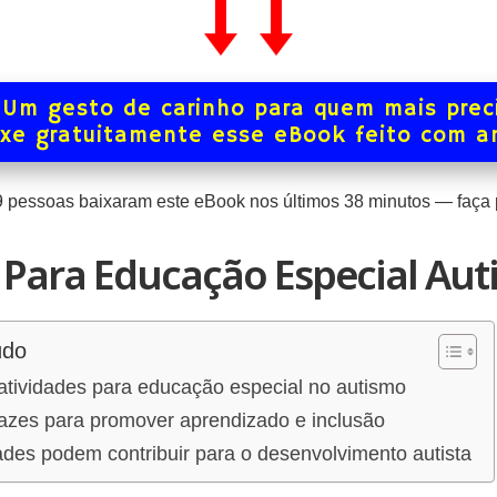
Um gesto de carinho para quem mais prec
xe gratuitamente esse eBook feito com 
9
pessoas baixaram este eBook nos últimos
38
minutos — faça p
 Para Educação Especial Au
údo
atividades para educação especial no autismo
cazes para promover aprendizado e inclusão
des podem contribuir para o desenvolvimento autista