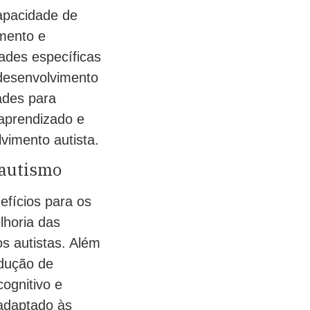
apacidade de
amento e
ades específicas
 desenvolvimento
dades para
 aprendizado e
vimento autista.
 autismo
efícios para os
lhoria das
s autistas. Além
edução de
ognitivo e
 adaptado às