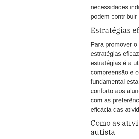
necessidades indi
podem contribuir 
Estratégias e
Para promover o a
estratégias efic
estratégias é a u
compreensão e or
fundamental estab
conforto aos alun
com as preferênc
eficácia das ativ
Como as ativ
autista