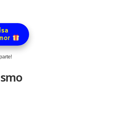
isa
amor
arte!
tismo