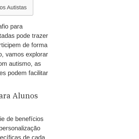
os Autistas
fio para
tadas pode trazer
rticipem de forma
go, vamos explorar
com autismo, as
es podem facilitar
para Alunos
e de benefícios
personalização
ecíficas de cada