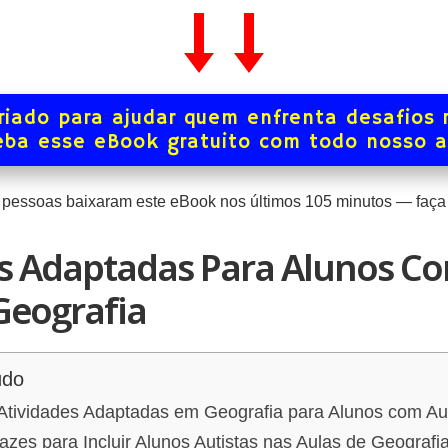
iado para ajudar quem enfrenta desafios 
ba esse eBook gratuito com todo nosso 
pessoas baixaram este eBook nos últimos
105
minutos — faça 
es Adaptadas Para Alunos C
Geografia
údo
 Atividades Adaptadas em Geografia para Alunos com Au
cazes para Incluir Alunos Autistas nas Aulas de Geografi