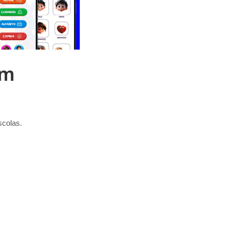
om
scolas.