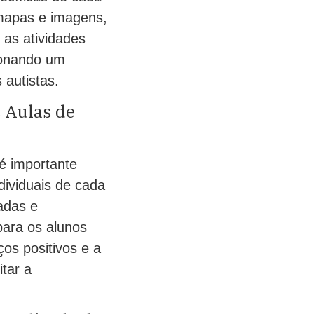
 mapas e imagens,
 as atividades
ionando um
 autistas.
s Aulas de
 é importante
dividuais de cada
adas e
para os alunos
ços positivos e a
tar a