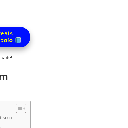
reais
apoio
parte!
om
tismo
a