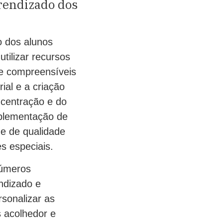
rendizado dos
o dos alunos
utilizar recursos
 e compreensíveis
ial e a criação
centração e do
mplementação de
 e de qualidade
s especiais.
números
ndizado e
rsonalizar as
 acolhedor e