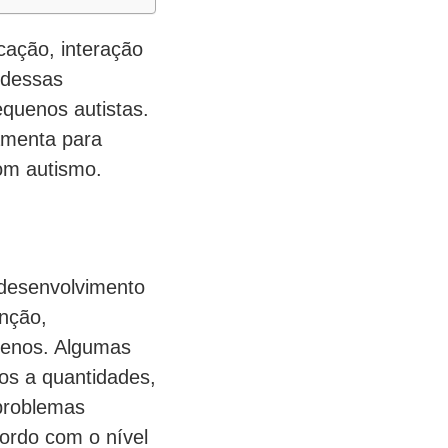
cação, interação
 dessas
equenos autistas.
amenta para
om autismo.
 desenvolvimento
enção,
quenos. Algumas
ros a quantidades,
problemas
ordo com o nível