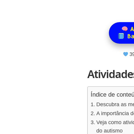
A
Ba
3
Atividad
Índice de conte
Descubra as mel
A importância 
Veja como ativ
do autismo