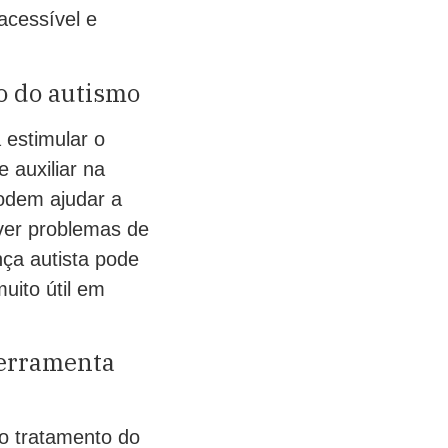
acessível e
o do autismo
 estimular o
 auxiliar na
odem ajudar a
lver problemas de
nça autista pode
uito útil em
ferramenta
o tratamento do