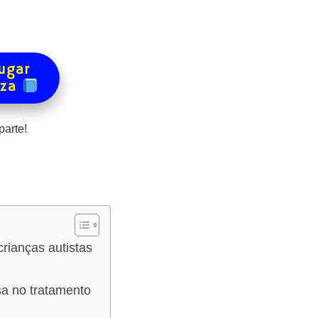
ugar
eza
arte!
rianças autistas
a no tratamento