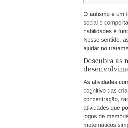
O autismo é um t
social e comport
habilidades é fu
Nesse sentido, a
ajudar no tratam
Descubra as m
desenvolvime
As atividades co
cognitivo das cri
concentração, ra
atividades que po
jogos de memóri
matemáticos simp