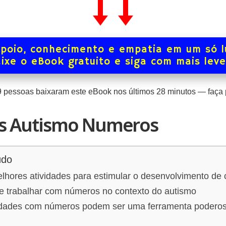
poio, conhecimento e empatia em um só l
ixe o eBook gratuito e siga com mais lev
9
pessoas baixaram este eBook nos últimos
28
minutos — faça p
es Autismo Numeros
údo
hores atividades para estimular o desenvolvimento de c
de trabalhar com números no contexto do autismo
idades com números podem ser uma ferramenta poderos