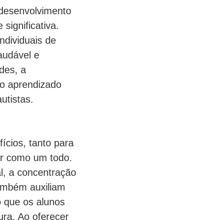
 desenvolvimento
significativa.
ndividuais de
audável e
des, a
 o aprendizado
utistas.
ícios, tanto para
ar como um todo.
l, a concentração
também auxiliam
o que os alunos
ra. Ao oferecer