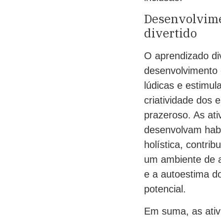
Desenvolvime
divertido
O aprendizado di
desenvolvimento 
lúdicas e estimul
criatividade dos
prazeroso. As at
desenvolvam habil
holística, contri
um ambiente de a
e a autoestima do
potencial.
Em suma, as ati