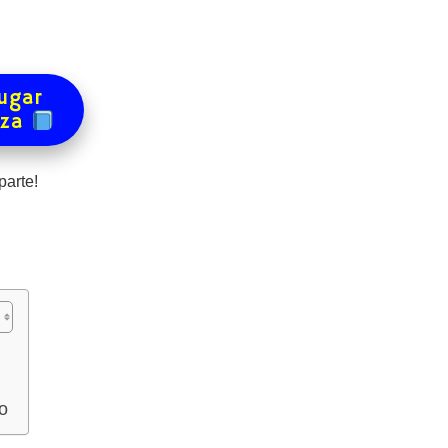
ugar
eza
arte!
o