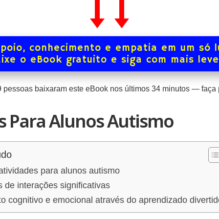
poio, conhecimento e empatia em um só l
ixe o eBook gratuito e siga com mais lev
9
pessoas baixaram este eBook nos últimos
34
minutos — faça p
s Para Alunos Autismo
údo
atividades para alunos autismo
 de interações significativas
 cognitivo e emocional através do aprendizado divertid