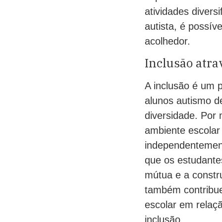
atividades divers
autista, é possí
acolhedor.
Inclusão atra
A inclusão é um p
alunos autismo d
diversidade. Por 
ambiente escolar
independentement
que os estudante
mútua e a constru
também contribue
escolar em relaç
inclusão.