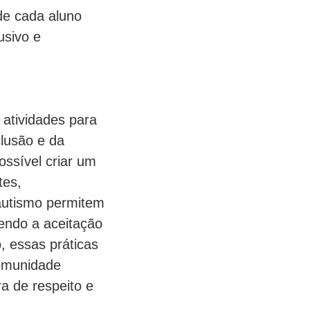
de cada aluno
usivo e
 atividades para
lusão e da
ossível criar um
tes,
autismo permitem
endo a aceitação
, essas práticas
comunidade
a de respeito e