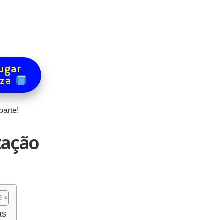
ugar
eza
arte!
zação
as