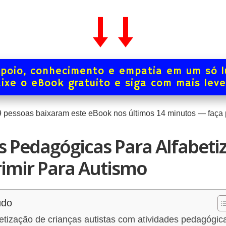
poio, conhecimento e empatia em um só l
ixe o eBook gratuito e siga com mais lev
9
pessoas baixaram este eBook nos últimos
14
minutos — faça p
s Pedagógicas Para Alfabeti
imir Para Autismo
údo
etização de crianças autistas com atividades pedagógic