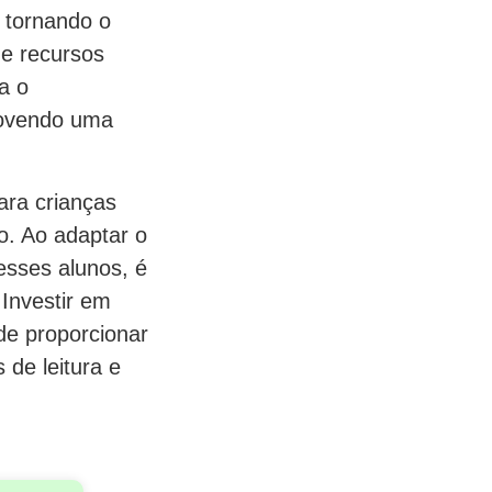
, tornando o
 de recursos
ra o
movendo uma
ara crianças
o. Ao adaptar o
esses alunos, é
 Investir em
de proporcionar
 de leitura e