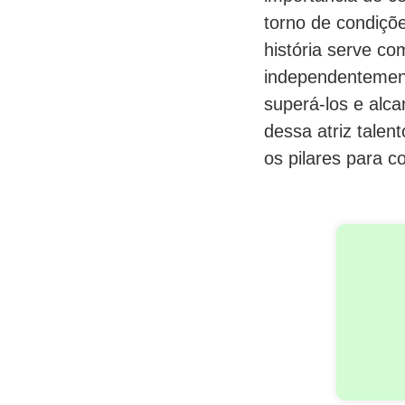
torno de condiçõ
história serve c
independentement
superá-los e alc
dessa atriz talen
os pilares para 