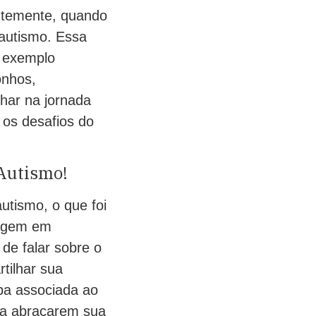
ntemente, quando
 autismo. Essa
m exemplo
onhos,
har na jornada
 os desafios do
 Autismo!
utismo, o que foi
ragem em
de falar sobre o
tilhar sua
lpa associada ao
 a abraçarem sua