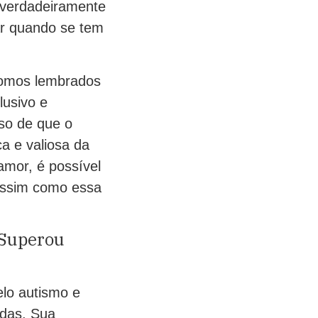
é verdadeiramente
ar quando se tem
 somos lembrados
lusivo e
so de que o
a e valiosa da
amor, é possível
 assim como essa
 Superou
elo autismo e
ídas. Sua