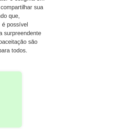
compartilhar sua
ndo que,
 é possível
da surpreendente
toaceitação são
para todos.