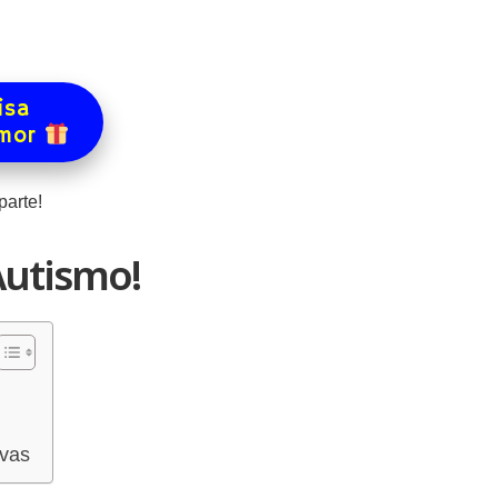
isa
amor
arte!
Autismo!
ivas