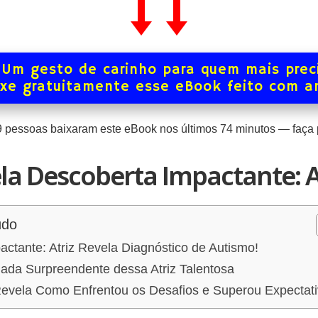
Um gesto de carinho para quem mais prec
xe gratuitamente esse eBook feito com 
9
pessoas baixaram este eBook nos últimos
74
minutos — faça p
ela Descoberta Impactante: 
údo
ctante: Atriz Revela Diagnóstico de Autismo!
ada Surpreendente dessa Atriz Talentosa
 Revela Como Enfrentou os Desafios e Superou Expectat