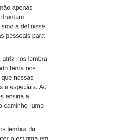
m não apenas
nfrentam
ismo a definisse
s pessoais para
 atriz nos lembra
do tenta nos
o que nossas
s e especiais. Ao
os ensina a
sso caminho rumo
nos lembra da
ater o estigma em