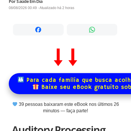
Por Saúde Em Dia
08/08/2026 00:49 - Atualizado há 2 horas
Para cada família que busca acol
Baixe seu eBook gratuito so
39
pessoas baixaram este eBook nos últimos
26
minutos — faça parte!
Auditory Processing