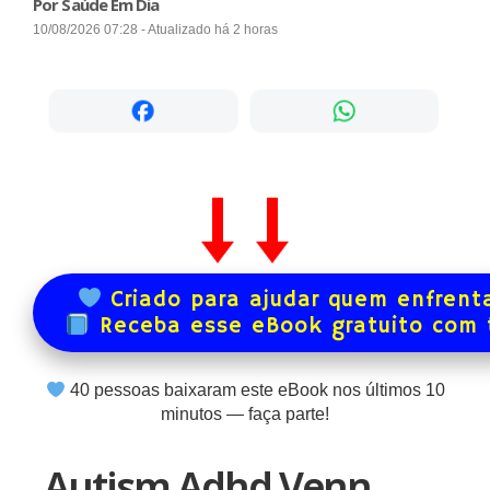
Por Saúde Em Dia
10/08/2026 07:28 - Atualizado há 2 horas
Criado para ajudar quem enfrenta
Receba esse eBook gratuito com
40
pessoas baixaram este eBook nos últimos
10
minutos — faça parte!
Autism Adhd Venn