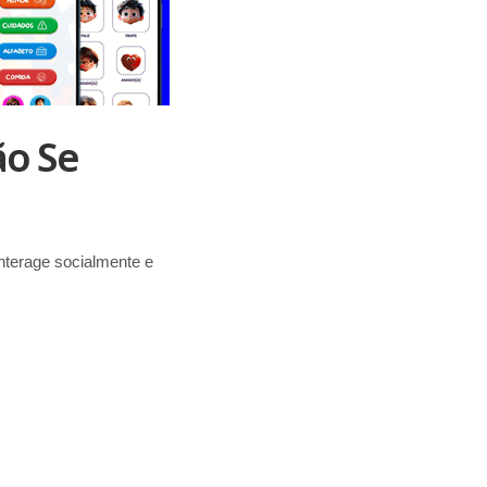
ão Se
nterage socialmente e