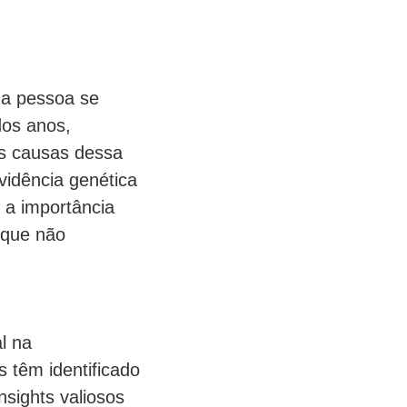
ma pessoa se
dos anos,
as causas dessa
vidência genética
 a importância
 que não
l na
 têm identificado
sights valiosos