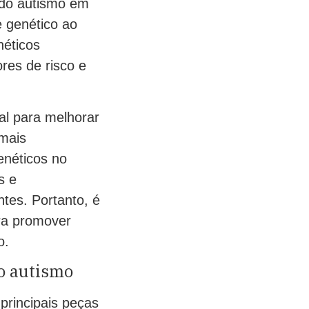
o do autismo em
 genético ao
néticos
ores de risco e
al para melhorar
 mais
enéticos no
s e
ntes. Portanto, é
ara promover
o.
o autismo
principais peças