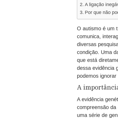
A ligação inegá
Por que não po
O autismo é um 
comunica, intera
diversas pesquis
condição. Uma da
que está diretame
dessa evidência g
podemos ignorar
A importânci
A evidência gené
compreensão da c
uma série de gen