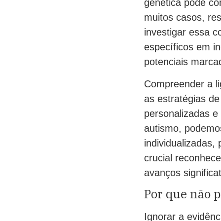
genética pode con
muitos casos, re
investigar essa c
específicos em in
potenciais marca
Compreender a li
as estratégias d
personalizadas e 
autismo, podemos
individualizadas,
crucial reconhec
avanços signific
Por que não 
Ignorar a evidênc