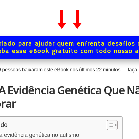
iado para ajudar quem enfrenta desafios 
ba esse eBook gratuito com todo nosso 
9
pessoas baixaram este eBook nos últimos
22
minutos — faça p
A Evidência Genética Que N
rar
údo
a evidência genética no autismo