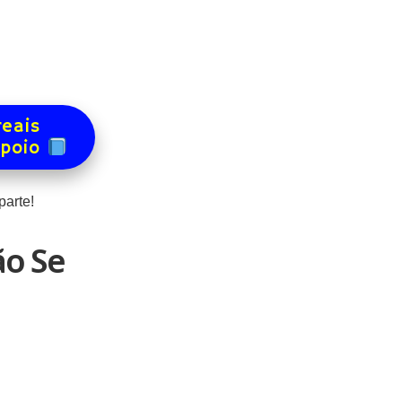
reais
apoio
arte!
ão Se