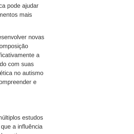
ica pode ajudar
amentos mais
esenvolver novas
composição
ficativamente a
rdo com suas
ética no autismo
compreender e
últiplos estudos
que a influência