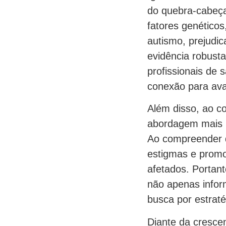
do quebra-cabeça
fatores genético
autismo, prejudic
evidência robusta
profissionais de
conexão para ava
Além disso, ao c
abordagem mais i
Ao compreender q
estigmas e promo
afetados. Portant
não apenas infor
busca por estraté
Diante da cresce