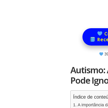
Cr
Rece
3
Autismo: 
Pode Igno
Índice de conte
A importância d