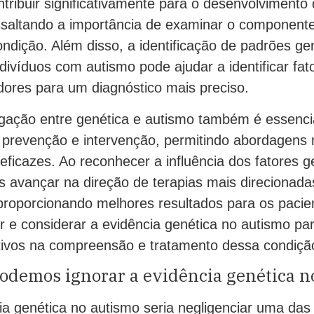
tribuir significativamente para o desenvolviment
ssaltando a importância de examinar o componente
ondição. Além disso, a identificação de padrões ge
divíduos com autismo pode ajudar a identificar fat
dores para um diagnóstico mais preciso.
gação entre genética e autismo também é essenci
e prevenção e intervenção, permitindo abordagens
eficazes. Ao reconhecer a influência dos fatores g
 avançar na direção de terapias mais direcionada
 proporcionando melhores resultados para os pacie
er e considerar a evidência genética no autismo p
ativos na compreensão e tratamento dessa condiçã
podemos ignorar a evidência genética n
ia genética no autismo seria negligenciar uma das 