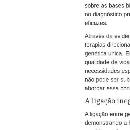
sobre as bases bi
no diagnóstico p
eficazes.
Através da evidê
terapias direcio
genética única. 
qualidade de vid
necessidades espe
não pode ser sub
abordar essa con
A ligação ine
A ligação entre g
demonstrando a h