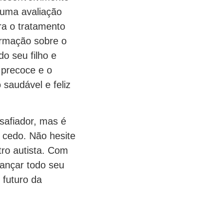
r uma avaliação
ra o tratamento
ormação sobre o
o seu filho e
 precoce e o
saudável e feliz
safiador, mas é
 cedo. Não hesite
tro autista. Com
cançar todo seu
 futuro da