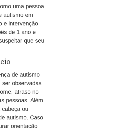
 como uma pessoa
de autismo em
o e intervenção
bês de 1 ano e
 suspeitar que seu
meio
sença de autismo
m ser observadas
nome, atraso no
ras pessoas. Além
a cabeça ou
 de autismo. Caso
urar orientação