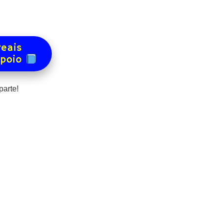
reais
apoio
arte!