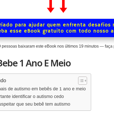
iado para ajudar quem enfrenta desafios 
ba esse eBook gratuito com todo nosso 
9
pessoas baixaram este eBook nos últimos
19
minutos — faça p
Bebe 1 Ano E Meio
údo
nais de autismo em bebês de 1 ano e meio
tante identificar o autismo cedo
uspeitar que seu bebê tem autismo