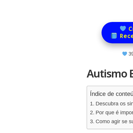
Cr
Rece
3
Autismo 
Índice de conte
Descubra os si
Por que é impor
Como agir se s