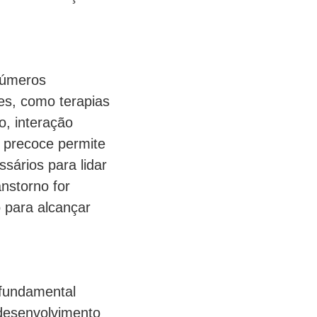
números
es, como terapias
, interação
o precoce permite
sários para lidar
nstorno for
o para alcançar
 fundamental
 desenvolvimento