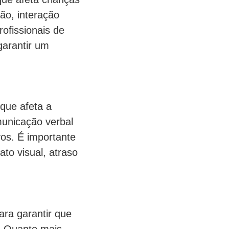
ão, interação
ofissionais de
garantir um
que afeta a
municação verbal
vos. É importante
ato visual, atraso
ara garantir que
l. Quanto mais