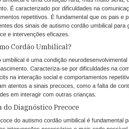
to. É caracterizado por dificuldades na comunicaç
mentos repetitivos. É fundamental que os pais e pr
ntes dos sinais de autismo cordão umbilical para 
ce e intervenções eficazes.
smo Cordão Umbilical?
 umbilical é uma condição neurodesenvolvimental 
nascimento. Caracteriza-se por dificuldades na co
icits na interação social e comportamentos repetiti
am atentos a sinais precoces, como a falta de cont
dades em interagir com outras crianças.
 do Diagnóstico Precoce
ecoce do autismo cordão umbilical é fundamental p
 as intervenções necessárias o mais cedo possíve