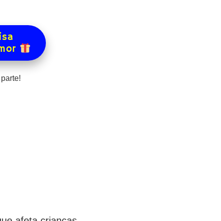
isa
amor
parte!
que afeta crianças