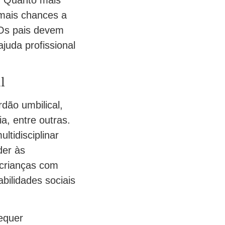
 mais chances a
 Os pais devem
juda profissional
l
dão umbilical,
a, entre outras.
tidisciplinar
der às
 crianças com
bilidades sociais
equer