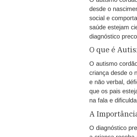
desde o nascimen
social e comporta
saúde estejam cie
diagnóstico preco
O que é Auti
O autismo cordão
criança desde o 
e não verbal, déf
que os pais estej
na fala e dificul
A Importância
O diagnóstico pr
a criança receba