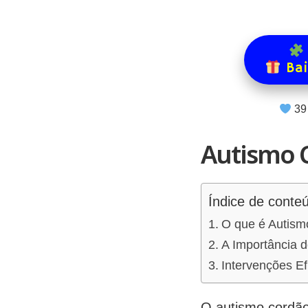
Bai
39
Autismo 
Índice de conte
O que é Autism
A Importância 
Intervenções Ef
O autismo cordão 