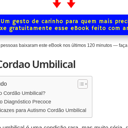
Um gesto de carinho para quem mais prec
xe gratuitamente esse eBook feito com 
pessoas baixaram este eBook nos últimos
120
minutos — faça 
Cordao Umbilical
údo
o Cordão Umbilical?
do Diagnóstico Precoce
icazes para Autismo Cordão Umbilical
umbilical é uma condição rara, mas muito séria, 