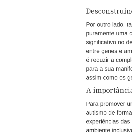
Desconstruind
Por outro lado, 
puramente uma q
significativo no 
entre genes e am
é reduzir a comp
para a sua manif
assim como os ge
A importância
Para promover um
autismo de forma 
experiências das 
ambiente inclusiv