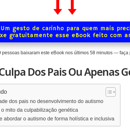
Um gesto de carinho para quem mais prec
xe gratuitamente esse eBook feito com 
9
pessoas baixaram este eBook nos últimos
58
minutos — faça p
Culpa Dos Pais Ou Apenas G
údo
dade dos pais no desenvolvimento do autismo
o mito da culpabilização genética
e abordar o autismo de forma holística e inclusiva