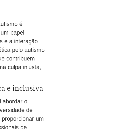
autismo é
 um papel
s e a interação
tica pelo autismo
que contribuem
a culpa injusta,
a e inclusiva
l abordar o
iversidade de
e proporcionar um
ssionais de