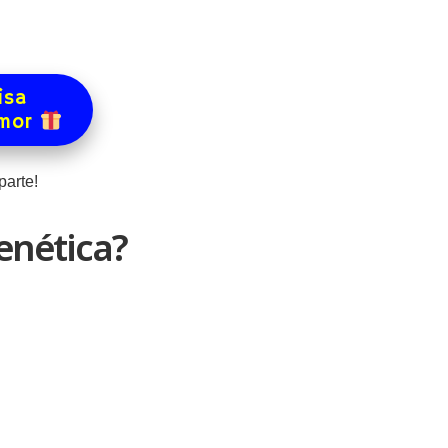
isa
amor
arte!
enética?