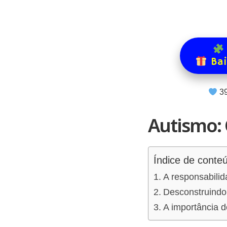
Bai
3
Autismo: 
Índice de conte
A responsabili
Desconstruindo 
A importância d