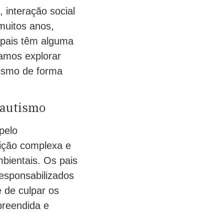
 interação social
muitos anos,
 pais têm alguma
vamos explorar
tismo de forma
 autismo
pelo
ição complexa e
bientais. Os pais
responsabilizados
 de culpar os
preendida e