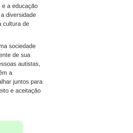
o e a educação
 a diversidade
 cultura de
uma sociedade
ente de sua
essoas autistas,
têm a
lhar juntos para
eito e aceitação