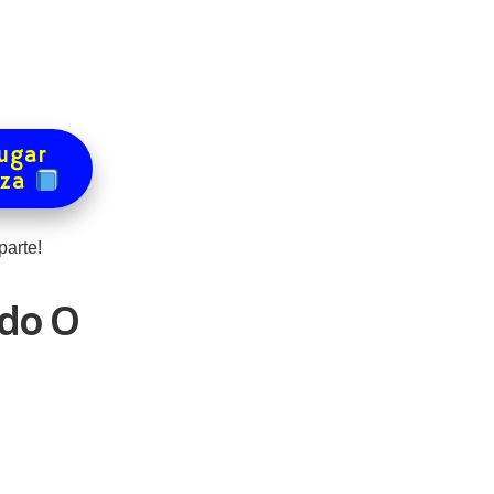
ugar
eza
parte!
ndo O