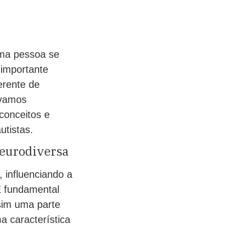
uma pessoa se
 importante
erente de
 vamos
conceitos e
utistas.
eurodiversa
 influenciando a
É fundamental
sim uma parte
a característica