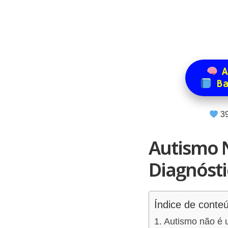
A
Ba
4
Autismo N
Diagnóst
Índice de conte
Autismo não é 