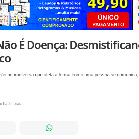
ão É Doença: Desmistifica
ico
ão neurodiversa que afeta a forma como uma pessoa se comunica, 
do há 2 horas