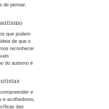
s de pensar,
 autismo
itos que podem
 ideia de que o
vemos reconhecer
suas
no do autismo é
utistas
l compreender e
is e acolhedores,
cíficas das