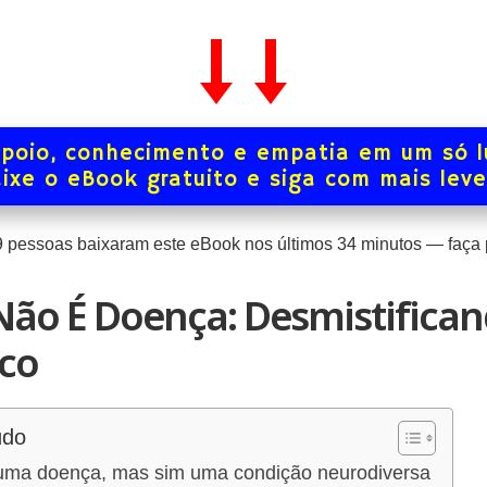
poio, conhecimento e empatia em um só l
ixe o eBook gratuito e siga com mais lev
0
pessoas baixaram este eBook nos últimos
34
minutos — faça 
ão É Doença: Desmistifica
ico
údo
uma doença, mas sim uma condição neurodiversa