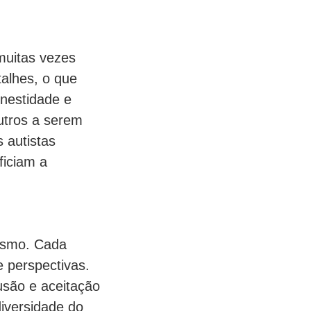
muitas vezes
alhes, o que
onestidade e
outros a serem
 autistas
ficiam a
tismo. Cada
e perspectivas.
usão e aceitação
diversidade do