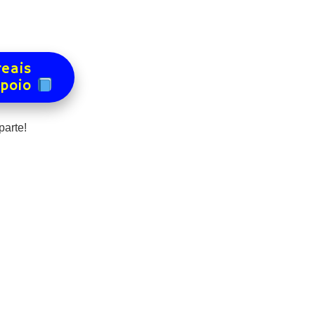
reais
apoio
arte!