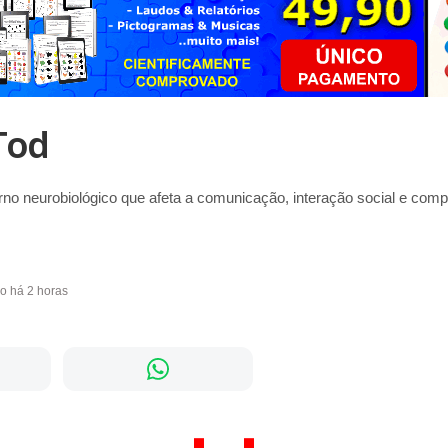
Tod
rno neurobiológico que afeta a comunicação, interação social e co
do há 2 horas