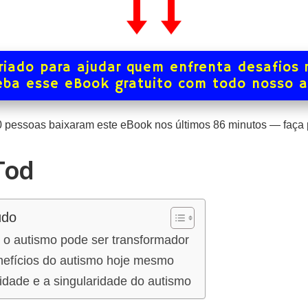
iado para ajudar quem enfrenta desafios 
ba esse eBook gratuito com todo nosso 
0
pessoas baixaram este eBook nos últimos
86
minutos — faça p
Tod
údo
o autismo pode ser transformador
efícios do autismo hoje mesmo
idade e a singularidade do autismo