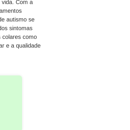
e vida. Com a
tamentos
 de autismo se
dos sintomas
s colares como
ar e a qualidade