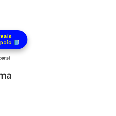
reais
apoio
arte!
Uma