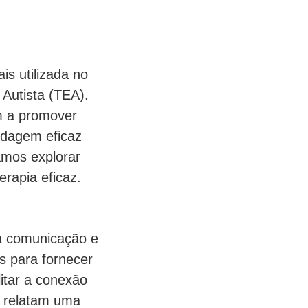
s utilizada no
Autista (TEA).
m a promover
ordagem eficaz
amos explorar
rapia eficaz.
na comunicação e
s para fornecer
itar a conexão
s relatam uma