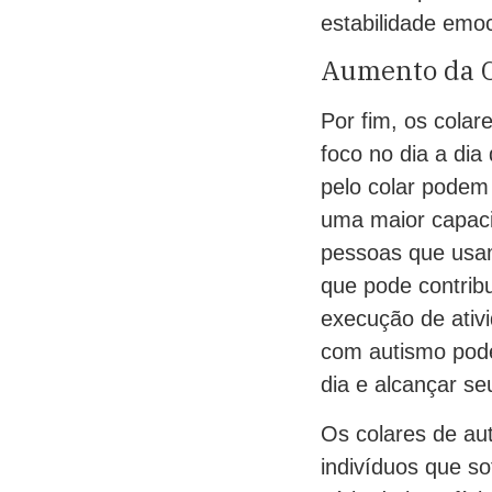
estabilidade emoc
Aumento da C
Por fim, os cola
foco no dia a di
pelo colar podem
uma maior capaci
pessoas que usam
que pode contrib
execução de ativ
com autismo pode
dia e alcançar se
Os colares de au
indivíduos que s