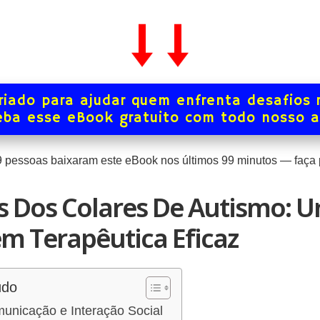
iado para ajudar quem enfrenta desafios 
ba esse eBook gratuito com todo nosso 
9
pessoas baixaram este eBook nos últimos
99
minutos — faça p
s Dos Colares De Autismo: 
m Terapêutica Eficaz
údo
unicação e Interação Social