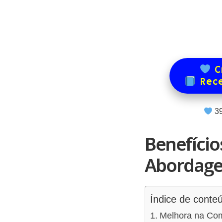
Cr
Rece
3
Benefício
Abordage
Índice de conte
Melhora na Com