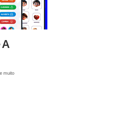
 A
e muito