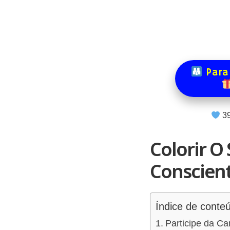
Para
3
Colorir O
Conscient
Índice de conte
Participe da C