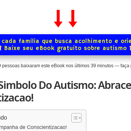
 cada família que busca acolhimento e ori
Baixe seu eBook gratuito sobre autismo
9
pessoas baixaram este eBook nos últimos
39
minutos — faça p
 Simbolo Do Autismo: Abrace
izacao!
údo
ampanha de Conscientizacao!