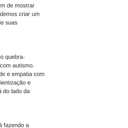
lém de mostrar
odemos criar um
de suas
 o quebra-
 com autismo.
ade e empatia com
ientização e
á do lado da
á fazendo a