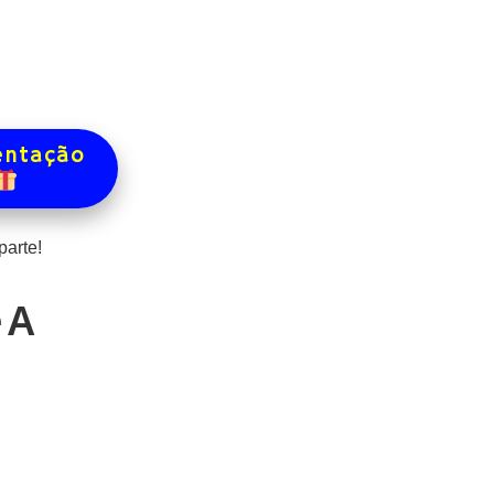
entação
arte!
 A