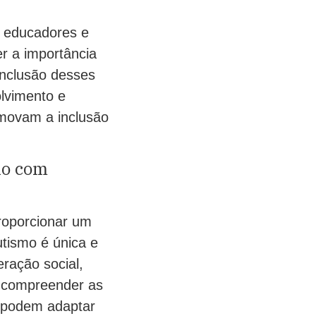
 educadores e
r a importância
inclusão desses
olvimento e
omovam a inclusão
no com
roporcionar um
tismo é única e
ração social,
o compreender as
s podem adaptar