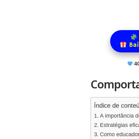
Bai
4
Comporta
Índice de conte
A importância 
Estratégias efi
Como educadore