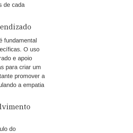
s de cada
prendizado
 é fundamental
ecíficas. O uso
urado e apoio
as para criar um
rtante promover a
mulando a empatia
olvimento
ulo do