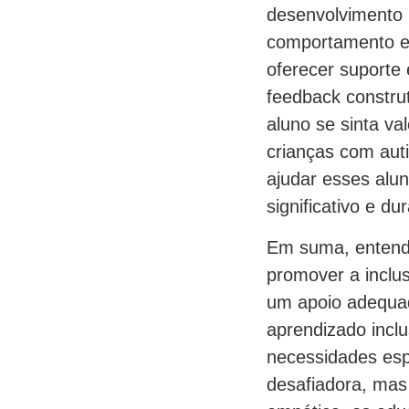
desenvolvimento 
comportamento e 
oferecer suporte 
feedback construt
aluno se sinta va
crianças com aut
ajudar esses alu
significativo e du
Em suma, entend
promover a inclu
um apoio adequad
aprendizado incl
necessidades esp
desafiadora, mas