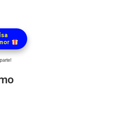
isa
amor
arte!
smo