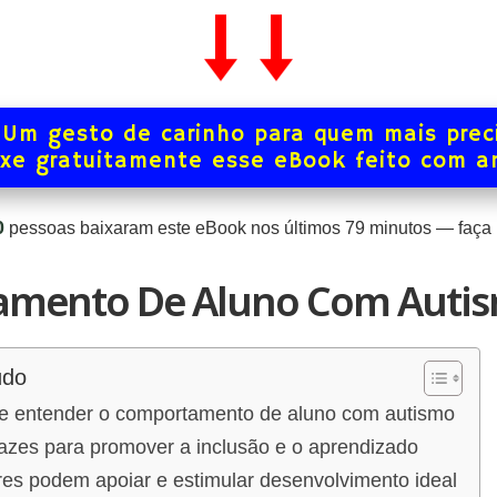
Um gesto de carinho para quem mais prec
xe gratuitamente esse eBook feito com 
0
pessoas baixaram este eBook nos últimos
79
minutos — faça p
mento De Aluno Com Auti
údo
de entender o comportamento de aluno com autismo
cazes para promover a inclusão e o aprendizado
s podem apoiar e estimular desenvolvimento ideal