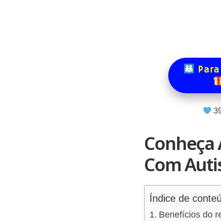
Para
3
Conheça A
Com Auti
Índice de conte
Benefícios do r