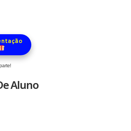
entação
arte!
De Aluno