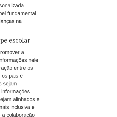
sonalizada.
pel fundamental
ianças na
pe escolar
promover a
informações nele
ração entre os
 os pais é
as sejam
e informações
ejam alinhados e
ais inclusiva e
e a colaboração