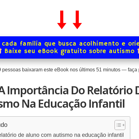
 cada família que busca acolhimento e ori
Baixe seu eBook gratuito sobre autismo
9
pessoas baixaram este eBook nos últimos
51
minutos — faça p
 Importância Do Relatório 
smo Na Educação Infantil
údo
elatório de aluno com autismo na educação infantil