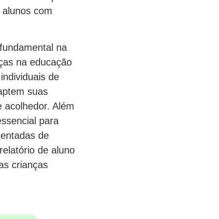
e alunos com
 fundamental na
nças na educação
individuais de
daptem suas
e acolhedor. Além
ssencial para
mentadas de
elatório de aluno
as crianças