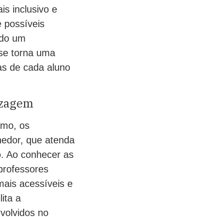
s inclusivo e
e possíveis
ndo um
 se torna uma
as de cada aluno
izagem
smo, os
hedor, que atenda
o. Ao conhecer as
 professores
mais acessíveis e
ita a
nvolvidos no