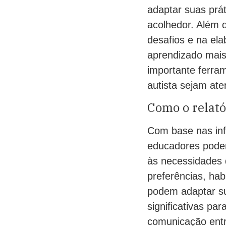
adaptar suas prát
acolhedor. Além d
desafios e na el
aprendizado mais
importante ferra
autista sejam at
Como o relat
Com base nas inf
educadores podem
às necessidades 
preferências, hab
podem adaptar su
significativas par
comunicação entre