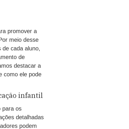
ara promover a
 Por meio desse
s de cada aluno,
jamento de
vamos destacar a
 e como ele pode
ação infantil
o para os
mações detalhadas
ducadores podem