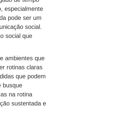
o, especialmente
ada pode ser um
unicação social.
o social que
s e ambientes que
r rotinas claras
edidas que podem
e busque
s na rotina
nção sustentada e