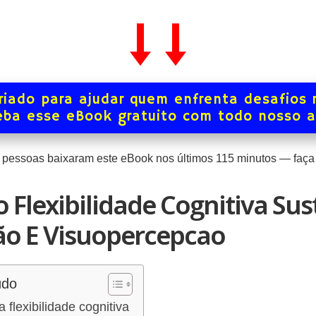
iado para ajudar quem enfrenta desafios 
ba esse eBook gratuito com todo nosso 
pessoas baixaram este eBook nos últimos
115
minutos — faça 
io Flexibilidade Cognitiva Su
ão E Visuopercepcao
údo
 flexibilidade cognitiva