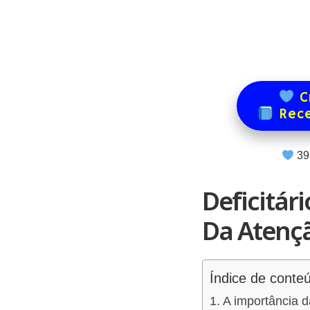
Cr
Rece
39
Deficitár
Da Atenç
Índice de conte
A importância da