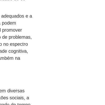
s adequados e a
va podem
al promover
o de problemas,
o no espectro
ade cognitiva,
também na
em diversas
ções sociais, a
ngado de tempo