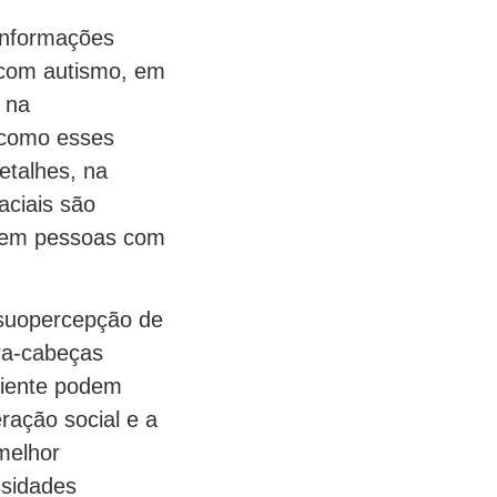
informações
 com autismo, em
 na
 como esses
etalhes, na
aciais são
s em pessoas com
isuopercepção de
bra-cabeças
biente podem
ração social e a
melhor
sidades