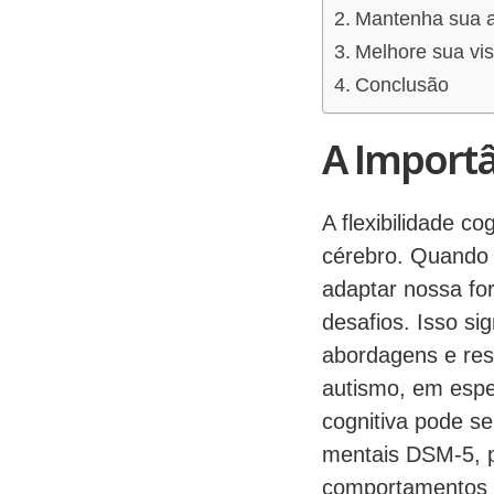
Mantenha sua a
Melhore sua vi
Conclusão
A Importâ
A flexibilidade c
cérebro. Quando 
adaptar nossa fo
desafios. Isso si
abordagens e res
autismo, em espec
cognitiva pode se
mentais DSM-5, 
comportamentos re