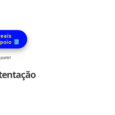
reais
apoio
parte!
stentação