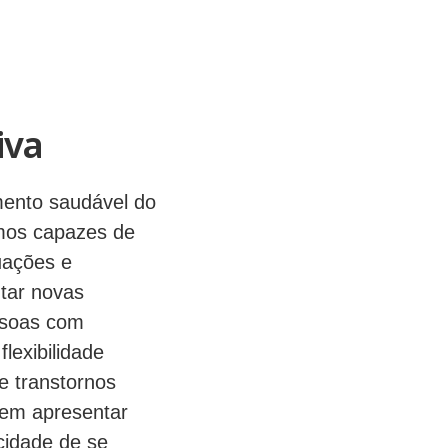
iva
amento saudável do
omos capazes de
uações e
ntar novas
ssoas com
lexibilidade
e transtornos
dem apresentar
cidade de se