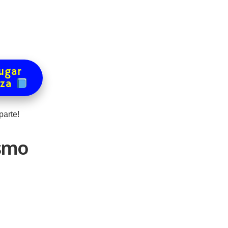
ugar
eza
parte!
ismo