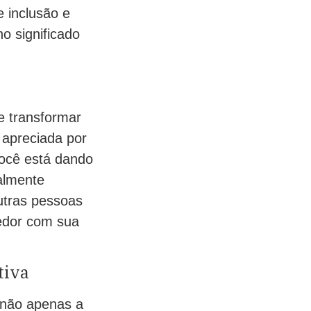
 inclusão e
o significado
e transformar
 apreciada por
você está dando
almente
utras pessoas
redor com sua
tiva
 não apenas a