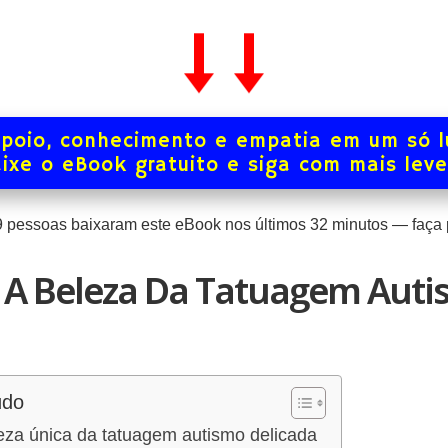
poio, conhecimento e empatia em um só l
ixe o eBook gratuito e siga com mais lev
0
pessoas baixaram este eBook nos últimos
32
minutos — faça 
 A Beleza Da Tatuagem Aut
údo
eza única da tatuagem autismo delicada