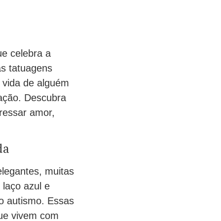
ue celebra a
as tatuagens
e vida de alguém
ração. Descubra
ressar amor,
da
elegantes, muitas
laço azul e
o autismo. Essas
que vivem com