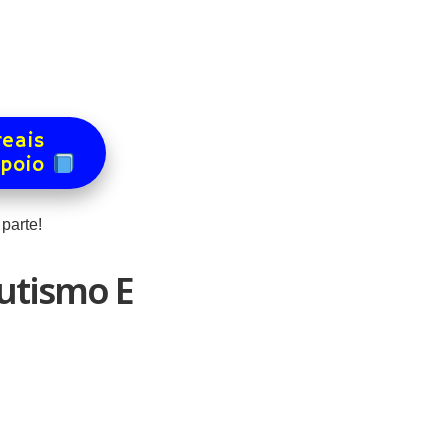
reais
apoio
parte!
utismo E