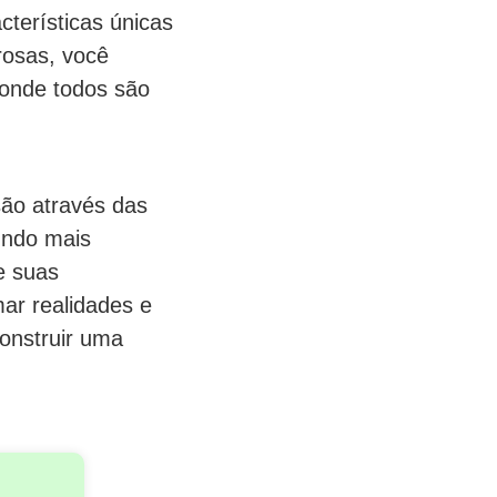
cterísticas únicas
rosas, você
 onde todos são
são através das
undo mais
e suas
ar realidades e
onstruir uma