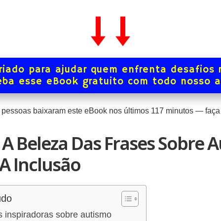
iado para ajudar quem enfrenta desafios 
ba esse eBook gratuito com todo nosso 
pessoas baixaram este eBook nos últimos
117
minutos — faça 
A Beleza Das Frases Sobre A
A Inclusão
údo
 inspiradoras sobre autismo