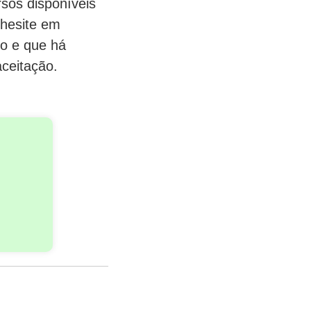
rsos disponíveis
 hesite em
ho e que há
ceitação.