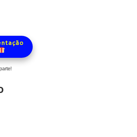
entação
arte!
o