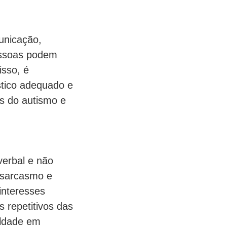
unicação,
pessoas podem
isso, é
stico adequado e
is do autismo e
verbal e não
 sarcasmo e
interesses
 repetitivos das
uldade em