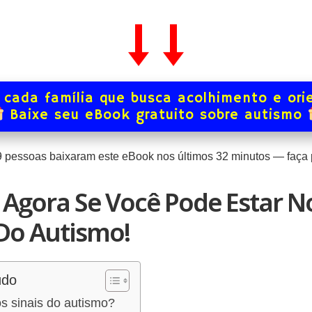
 cada família que busca acolhimento e ori
Baixe seu eBook gratuito sobre autismo
9
pessoas baixaram este eBook nos últimos
32
minutos — faça p
Agora Se Você Pode Estar N
Do Autismo!
údo
s sinais do autismo?