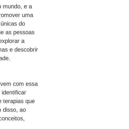
o mundo, e a
promover uma
 únicas do
ue as pessoas
explorar a
mas e descobrir
ade.
vivem com essa
dentificar
e terapias que
 disso, ao
onceitos,