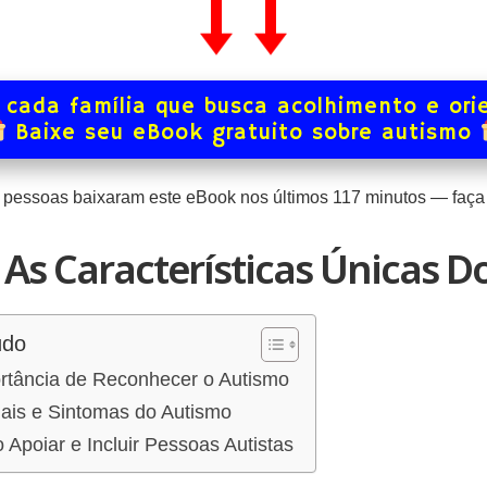
 cada família que busca acolhimento e ori
Baixe seu eBook gratuito sobre autismo
pessoas baixaram este eBook nos últimos
117
minutos — faça 
As Características Únicas D
údo
rtância de Reconhecer o Autismo
ais e Sintomas do Autismo
poiar e Incluir Pessoas Autistas