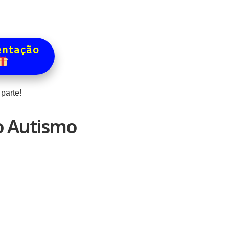
entação
parte!
o Autismo