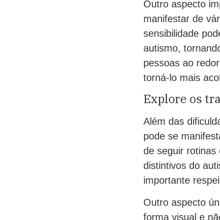
Outro aspecto imp
manifestar de vár
sensibilidade po
autismo, tornando
pessoas ao redo
torná-lo mais ac
Explore os tr
Além das dificul
pode se manifest
de seguir rotinas
distintivos do au
importante respe
Outro aspecto ún
forma visual e nã