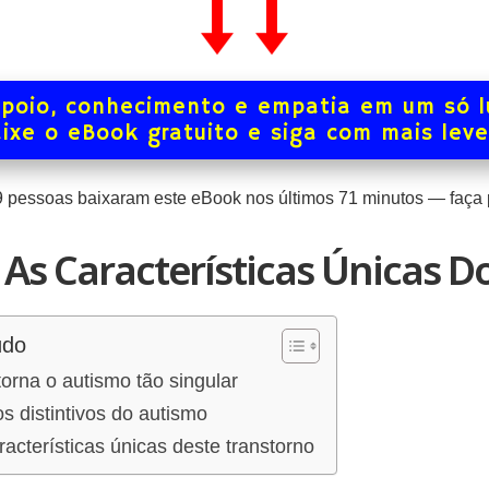
poio, conhecimento e empatia em um só l
ixe o eBook gratuito e siga com mais lev
9
pessoas baixaram este eBook nos últimos
71
minutos — faça p
As Características Únicas D
údo
orna o autismo tão singular
os distintivos do autismo
acterísticas únicas deste transtorno