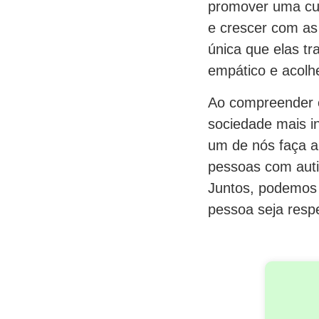
promover uma cul
e crescer com as
única que elas t
empático e acolh
Ao compreender e
sociedade mais i
um de nós faça a
pessoas com auti
Juntos, podemos c
pessoa seja resp