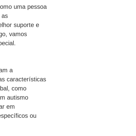
 como uma pessoa
 as
lhor suporte e
igo, vamos
ecial.
tam a
s características
rbal, como
com autismo
tar em
specíficos ou