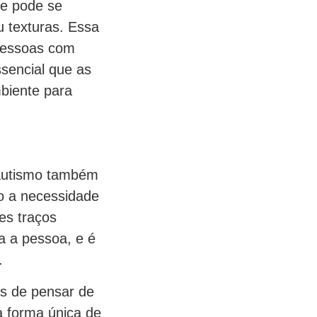
ue pode se
u texturas. Essa
 pessoas com
ssencial que as
biente para
 autismo também
o a necessidade
ses traços
a a pessoa, e é
.
s de pensar de
a forma única de