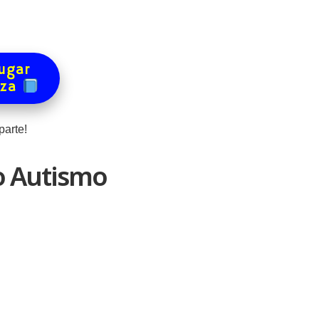
ugar
eza
arte!
o Autismo