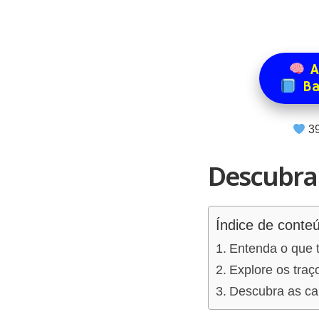
A
Ba
3
Descubra 
Índice de conte
Entenda o que t
Explore os traç
Descubra as car