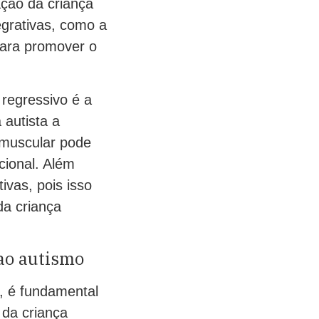
ção da criança
tegrativas, como a
para promover o
 regressivo é a
 autista a
 muscular pode
cional. Além
tivas, pois isso
da criança
 ao autismo
o, é fundamental
 da criança