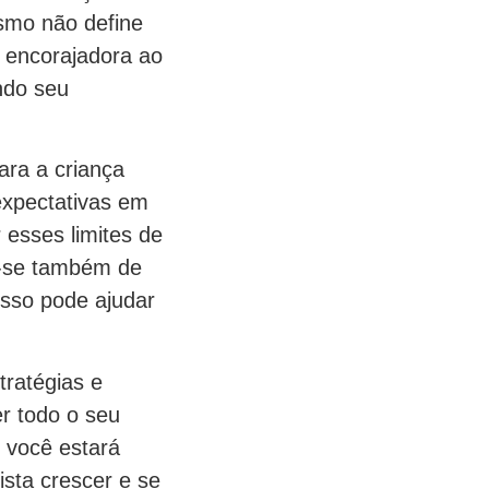
ismo não define
e encorajadora ao
ando seu
ara a criança
expectativas em
r esses limites de
e-se também de
isso pode ajudar
tratégias e
er todo o seu
, você estará
sta crescer e se