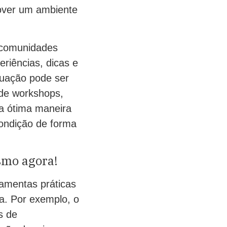
mover um ambiente
e comunidades
eriências, dicas e
uação pode ser
 de workshops,
a ótima maneira
condição de forma
smo agora!
ramentas práticas
a. Por exemplo, o
s de