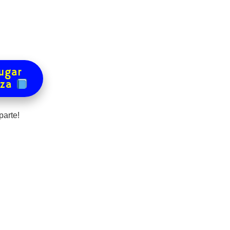
ugar
eza
arte!