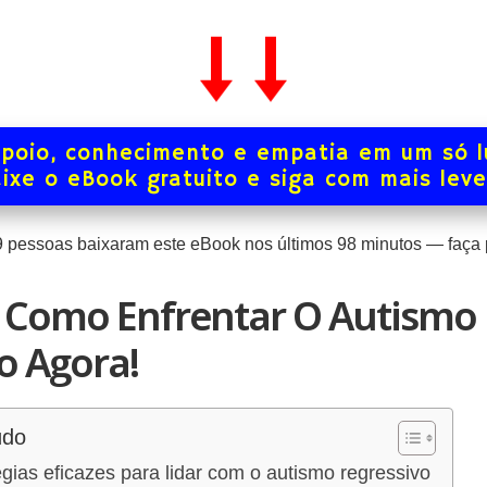
poio, conhecimento e empatia em um só l
ixe o eBook gratuito e siga com mais lev
9
pessoas baixaram este eBook nos últimos
98
minutos — faça p
 Como Enfrentar O Autismo
o Agora!
údo
gias eficazes para lidar com o autismo regressivo