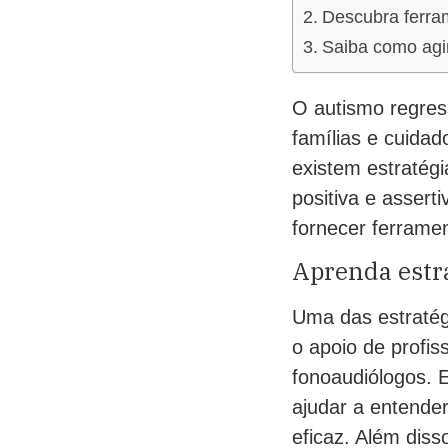
Descubra ferram
Saiba como agir
O autismo regress
famílias e cuidad
existem estratég
positiva e assert
fornecer ferramen
Aprenda estra
Uma das estratég
o apoio de profis
fonoaudiólogos. E
ajudar a entender
eficaz. Além diss