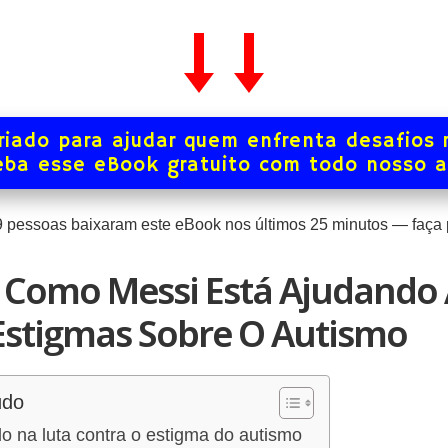
iado para ajudar quem enfrenta desafios 
ba esse eBook gratuito com todo nosso 
9
pessoas baixaram este eBook nos últimos
25
minutos — faça p
 Como Messi Está Ajudando
Estigmas Sobre O Autismo
údo
o na luta contra o estigma do autismo