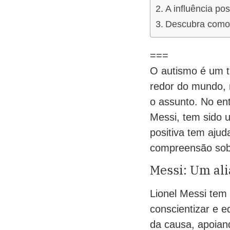
A influência po
Descubra como 
===
O autismo é um t
redor do mundo, 
o assunto. No ent
Messi, tem sido u
positiva tem aju
compreensão sob
Messi: Um ali
Lionel Messi tem 
conscientizar e 
da causa, apoian