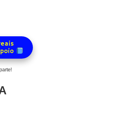
reais
apoio
arte!
 A