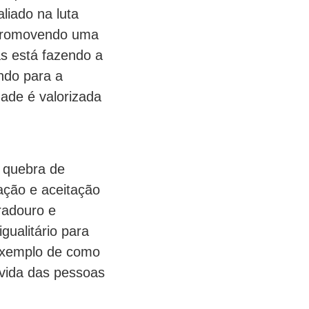
liado na luta
, promovendo uma
as está fazendo a
ndo para a
ade é valorizada
 quebra de
ação e aceitação
radouro e
gualitário para
exemplo de como
 vida das pessoas