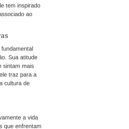
de tem inspirado
 associado ao
ras
 fundamental
ão. Sua atitude
e sintam mais
ele traz para a
a cultura de
ivamente a vida
es que enfrentam