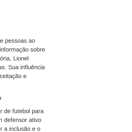
de pessoas ao
sinformação sobre
ria, Lionel
s. Sua influência
ceitação e
o
r de futebol para
m defensor ativo
 a inclusão e o