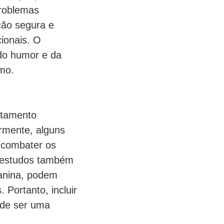
problemas
ção segura e
cionais. O
 do humor e da
mo.
atamento
rmente, alguns
 combater os
ns estudos também
anina, podem
 Portanto, incluir
ode ser uma