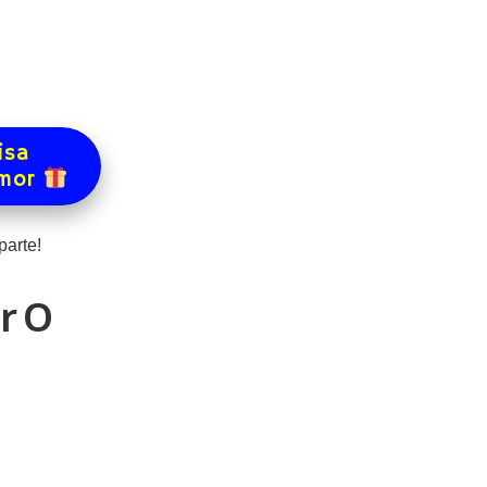
isa
amor
arte!
r O