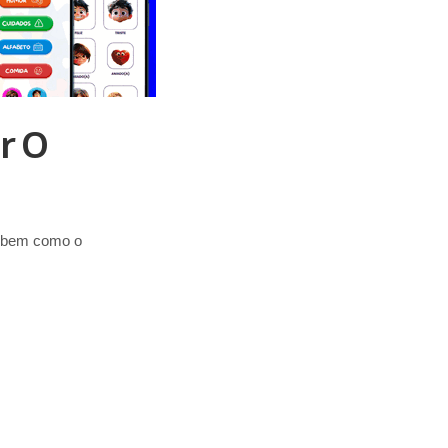
r O
, bem como o