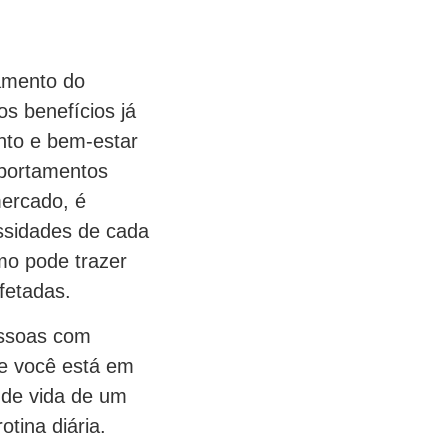
tamento do
s benefícios já
to e bem-estar
mportamentos
mercado, é
ssidades de cada
smo pode trazer
fetadas.
essoas com
Se você está em
 de vida de um
tina diária.