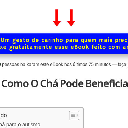
Um gesto de carinho para quem mais prec
xe gratuitamente esse eBook feito com 
0
pessoas baixaram este eBook nos últimos
75
minutos — faça p
 Como O Chá Pode Beneficia
údo
há para o autismo