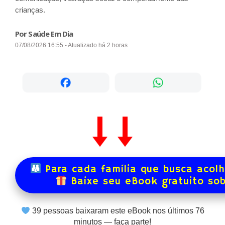
crianças.
Por Saúde Em Dia
07/08/2026 16:55 - Atualizado há 2 horas
Para cada família que busca acol
Baixe seu eBook gratuito so
39
pessoas baixaram este eBook nos últimos
76
minutos — faça parte!