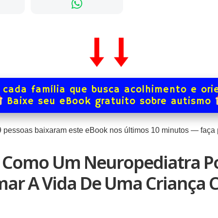
 cada família que busca acolhimento e ori
Baixe seu eBook gratuito sobre autismo
9
pessoas baixaram este eBook nos últimos
10
minutos — faça p
 Como Um Neuropediatra P
mar A Vida De Uma Criança