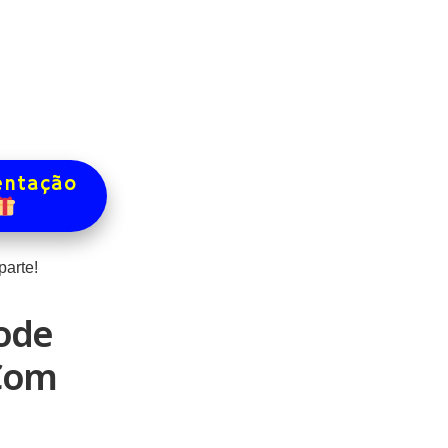
entação
arte!
ode
 Com