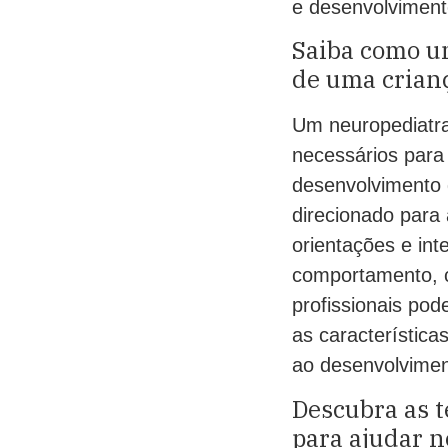
e desenvolvimento
Saiba como u
de uma crian
Um neuropediatra
necessários para
desenvolvimento 
direcionado para
orientações e int
comportamento, c
profissionais pod
as característic
ao desenvolvimen
Descubra as t
para ajudar 