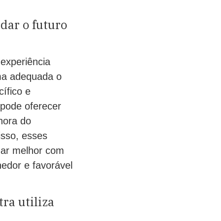
dar o futuro
experiência
ma adequada o
ífico e
 pode oferecer
hora do
isso, esses
idar melhor com
edor e favorável
ra utiliza