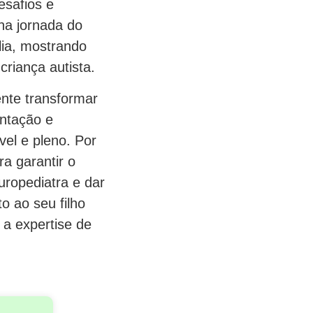
esafios e
na jornada do
lia, mostrando
criança autista.
nte transformar
entação e
el e pleno. Por
ra garantir o
uropediatra e dar
o ao seu filho
 a expertise de