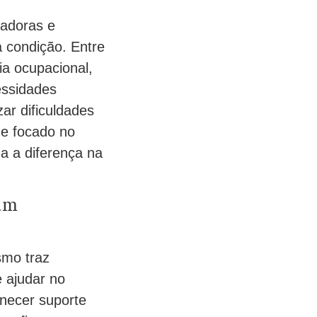
vadoras e
a condição. Entre
a ocupacional,
essidades
ar dificuldades
e focado no
da a diferença na
 um
smo traz
e ajudar no
necer suporte