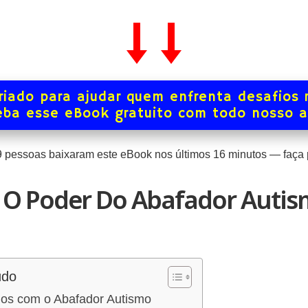
iado para ajudar quem enfrenta desafios 
ba esse eBook gratuito com todo nosso 
9
pessoas baixaram este eBook nos últimos
16
minutos — faça p
 O Poder Do Abafador Autis
údo
os com o Abafador Autismo