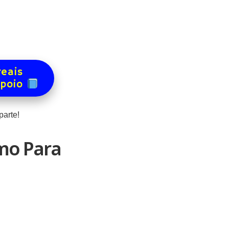
reais
apoio
arte!
mo Para