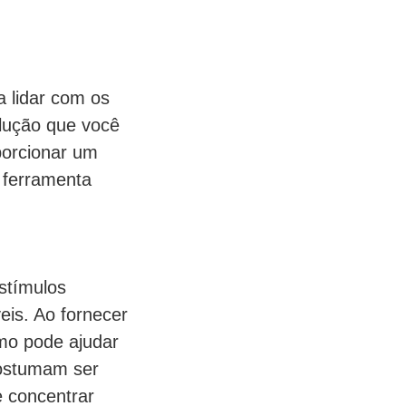
a lidar com os
olução que você
porcionar um
 ferramenta
estímulos
eis. Ao fornecer
mo pode ajudar
costumam ser
e concentrar