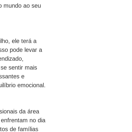
 o mundo ao seu
ho, ele terá a
sso pode levar a
endizado,
se sentir mais
essantes e
líbrio emocional.
sionais da área
e enfrentam no dia
tos de famílias