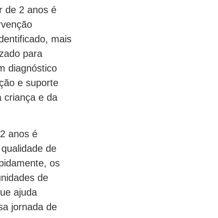
r de 2 anos é
ervenção
dentificado, mais
izado para
m diagnóstico
ção e suporte
a criança e da
 2 anos é
 qualidade de
apidamente, os
unidades de
que ajuda
sa jornada de