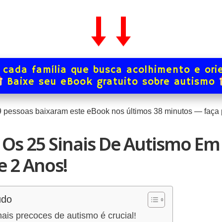
 cada família que busca acolhimento e ori
Baixe seu eBook gratuito sobre autismo
9
pessoas baixaram este eBook nos últimos
38
minutos — faça p
Os 25 Sinais De Autismo Em
e 2 Anos!
údo
inais precoces de autismo é crucial!