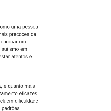
 como uma pessoa
nais precoces de
e iniciar um
e autismo em
estar atentos e
a, e quanto mais
atamento eficazes.
ncluem dificuldade
, padrões