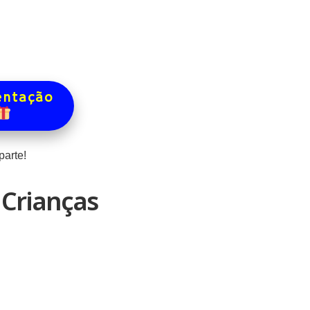
entação
arte!
 Crianças