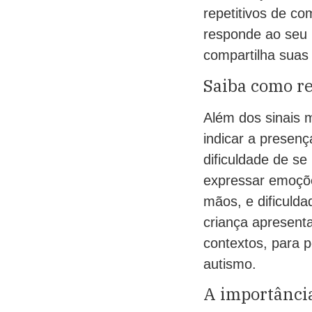
repetitivos de co
responde ao seu 
compartilha suas
Saiba como r
Além dos sinais 
indicar a presenç
dificuldade de se
expressar emoçõe
mãos, e dificuld
criança apresent
contextos, para p
autismo.
A importância