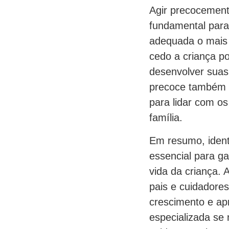
Agir precocemente
fundamental para
adequada o mais r
cedo a criança p
desenvolver suas
precoce também p
para lidar com os
família.
Em resumo, identi
essencial para g
vida da criança.
pais e cuidadore
crescimento e apr
especializada se