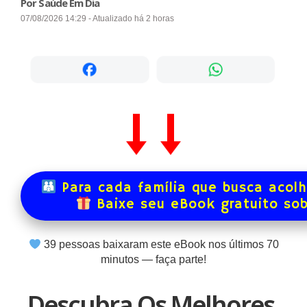
Por Saúde Em Dia
07/08/2026 14:29 - Atualizado há 2 horas
Para cada família que busca acol
Baixe seu eBook gratuito so
39
pessoas baixaram este eBook nos últimos
70
minutos — faça parte!
Descubra Os Melhores