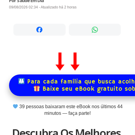
Por Saúde Em Dia
09/08/2026 02:34 - Atualizado há 2 horas
Para cada família que busca acol
Baixe seu eBook gratuito so
39
pessoas baixaram este eBook nos últimos
44
minutos — faça parte!
Descubra Os Melhores