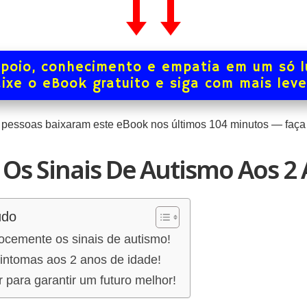
poio, conhecimento e empatia em um só l
ixe o eBook gratuito e siga com mais lev
pessoas baixaram este eBook nos últimos
104
minutos — faça 
Os Sinais De Autismo Aos 2 
údo
cocemente os sinais de autismo!
intomas aos 2 anos de idade!
 para garantir um futuro melhor!