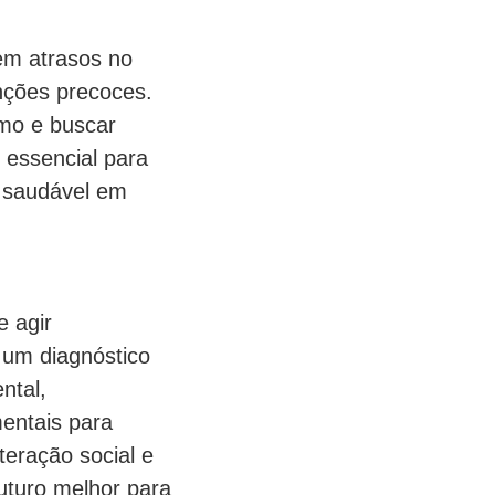
em atrasos no
enções precoces.
smo e buscar
 essencial para
 saudável em
e agir
 um diagnóstico
ntal,
entais para
teração social e
uturo melhor para