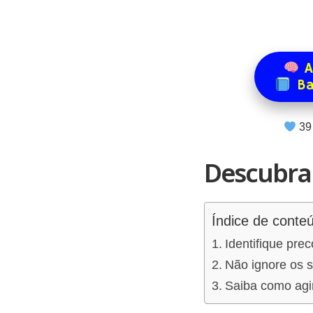
A
Ba
39
Descubra 
Índice de conte
Identifique pre
Não ignore os s
Saiba como agir