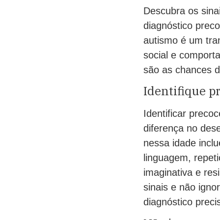
Descubra os sina
diagnóstico preco
autismo é um tra
social e comport
são as chances d
Identifique p
Identificar preco
diferença no des
nessa idade inclu
linguagem, repet
imaginativa e res
sinais e não igno
diagnóstico preci