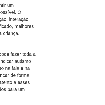
ntir um
ossível. O
ão, interação
ficado, melhores
 criança.
pode fazer toda a
indicar autismo
so na fala e na
incar de forma
 atento a esses
ados para um