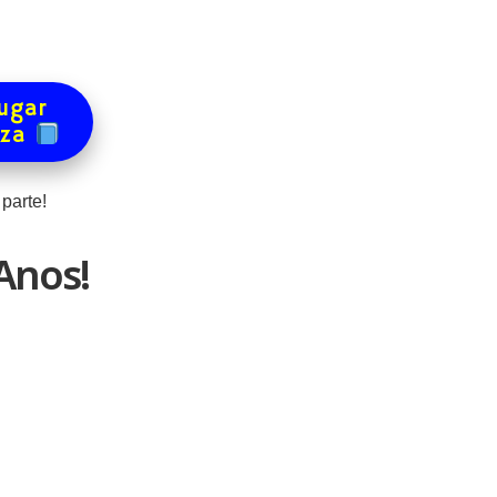
ugar
eza
parte!
Anos!