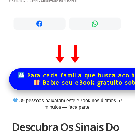
07/08/2026 08:44 - Atualizado há 2 horas
Para cada família que busca acol
Baixe seu eBook gratuito so
39
pessoas baixaram este eBook nos últimos
57
minutos — faça parte!
Descubra Os Sinais Do